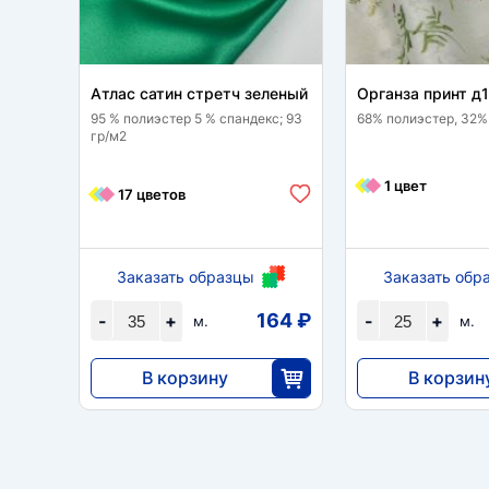
Атлас сатин стретч зеленый
Органза принт д
95 % полиэстер 5 % спандекс; 93
68% полиэстер, 32%
гр/м2
1 цвет
17 цветов
Заказать образцы
Заказать обр
164 ₽
-
+
-
+
м.
м.
В корзину
В корзин
5733
11 148
35