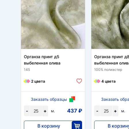
Органза принт д5
Органза принт д
выбеленная олива
выбеленная олив
145
100% полиэстер
2 цвета
4 цвета
Заказать образцы
Заказать обр
437 ₽
-
+
-
+
м.
м.
В корзину
В корзин