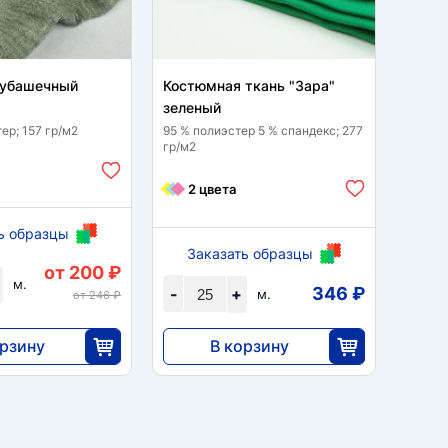
рубашечный
Костюмная ткань "Зара"
Лен 
зеленый
зеле
ер; 157 гр/м2
95 % полиэстер 5 % спандекс; 277
90% по
гр/м2
гр/м2
3 
2 цвета
ь образцы
За
Заказать образцы
от 200 ₽
-
м.
346 ₽
-
+
м.
от 246 ₽
орзину
В корзину
8645
35
25