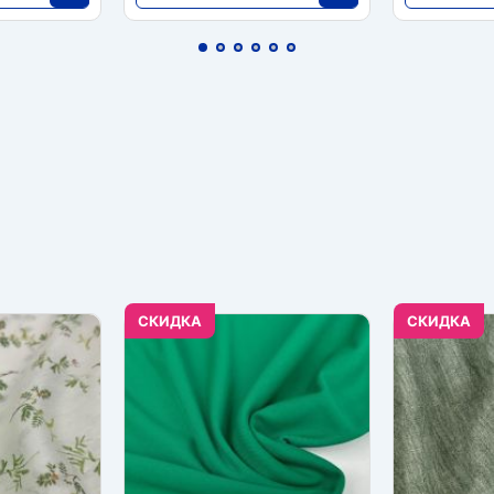
10 920
5460
25
25
CКИДКА
CКИДКА