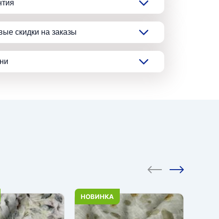
нтия
вые скидки на заказы
ани
НОВИНКА
НОВИ