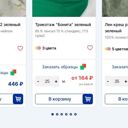
12 зеленый
Трикотаж "Бонита" зеленый
Лен креш 
зеленый
 нейлон
85 % тенсел 15 % спандекс; 173
гр/м2
100% полиэст
3 цвета
5 цветов
Заказать образцы
Заказат
азцы
от 164 ₽
-
+
-
+
м.
446 ₽
от 246 ₽
у
В корзину
В к
4095
7007
25
25