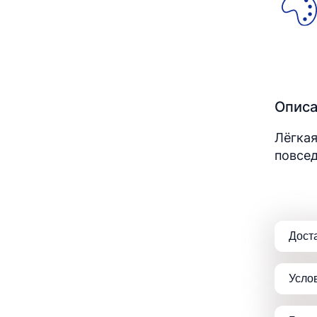
Опис
Лёгкая
повсед
Дост
Усло