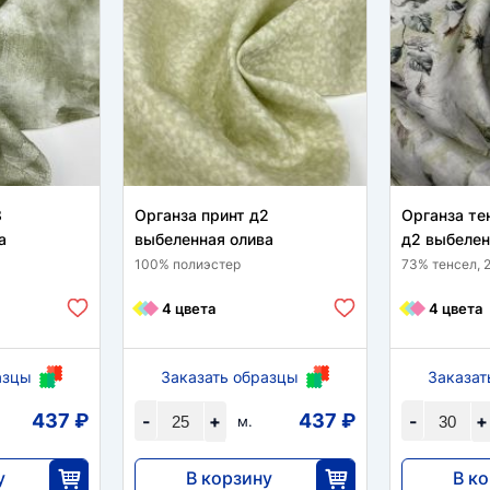
8
Органза принт д2
Органза те
а
выбеленная олива
д2 выбелен
100% полиэстер
73% тенсел, 
4 цвета
4 цвета
азцы
Заказать образцы
Заказат
437 ₽
437 ₽
-
+
-
+
м.
у
В корзину
В к