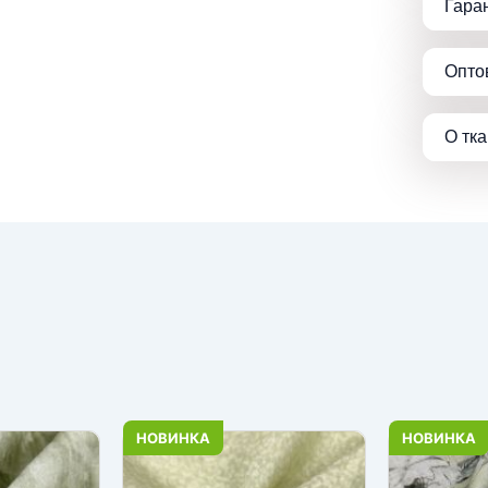
Гара
Опто
О тк
НОВИНКА
НОВИНКА