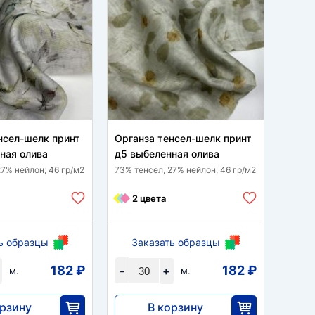
нсел-шелк принт
Органза тенсел-шелк принт
Орган
ная олива
д5 выбеленная олива
выбел
27% нейлон; 46 гр/м2
73% тенсел, 27% нейлон; 46 гр/м2
100 % 
2 цвета
6 
ь образцы
Заказать образцы
За
182 ₽
182 ₽
-
+
-
м.
м.
орзину
В корзину