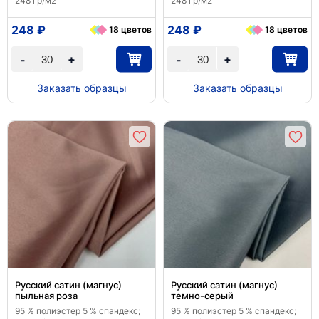
248 гр/м2
248 гр/м2
248 ₽
248 ₽
18 цветов
18 цветов
+
+
-
-
Заказать образцы
Заказать образцы
Русский сатин (магнус)
Русский сатин (магнус)
пыльная роза
темно-серый
95 % полиэстер 5 % спандекс;
95 % полиэстер 5 % спандекс;