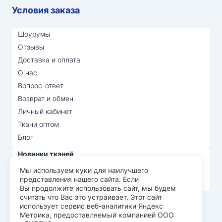
Условия заказа
Шоурумы
Отзывы
Доставка и оплата
О нас
Вопрос-ответ
Возврат и обмен
Личный кабинет
Ткани оптом
Блог
Новинки тканей
Распродажа тканей
Мы используем куки для наилучшего
представления нашего сайта. Если
Лидеры продаж
Вы продолжите использовать сайт, мы будем
считать что Вас это устраивает. Этот сайт
использует сервис веб-аналитики Яндекс
© Арт Текс — продажа тканей оптом, 2026
Метрика, предоставляемый компанией ООО