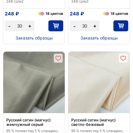
248 гр/м2
248 гр/м2
248 ₽
248 ₽
18 цветов
18 цветов
+
+
-
-
Заказать образцы
Заказать образцы
Русский сатин (магнус)
Русский сатин (магнус)
жемчужный серый
светло-бежевый
95 % полиэстер 5 % спандекс;
95 % полиэстер 5 % спандекс;