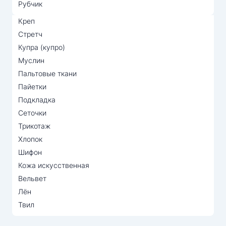
Рубчик
Креп
Стретч
Купра (купро)
Муслин
Пальтовые ткани
Пайетки
Подкладка
Сеточки
Трикотаж
Хлопок
Шифон
Кожа искусственная
Вельвет
Лён
Твил