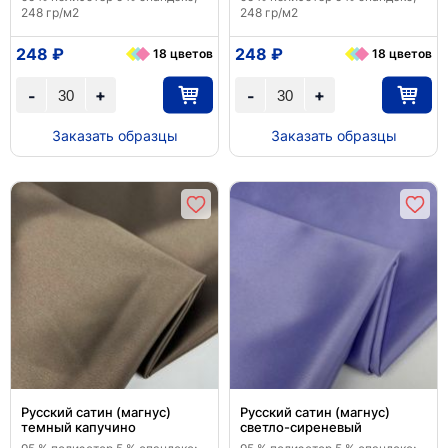
248 гр/м2
248 гр/м2
248 ₽
248 ₽
18 цветов
18 цветов
+
+
-
-
Заказать образцы
Заказать образцы
Русский сатин (магнус)
Русский сатин (магнус)
темный капучино
светло-сиреневый