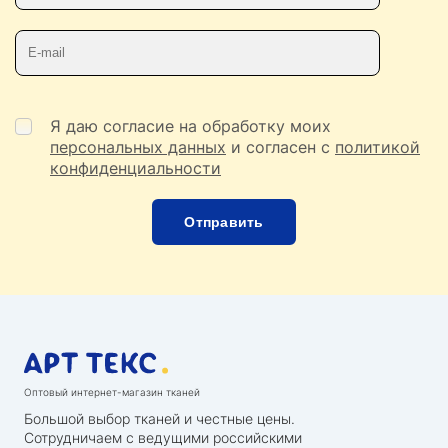
Телефон
E-mail
Я даю согласие на обработку моих
персональных данных
и согласен с
политикой
конфиденциальности
Оптовый интернет-магазин тканей
Большой выбор тканей и честные цены.
Сотрудничаем с ведущими российскими