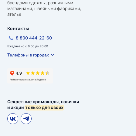
брендами одежды, розничными
магазинами, швейными фабриками,
ателье
Контакты
8 800 444-22-60
Ежедневно с 9:00 до 20:00
Телефоны в городах
Секретные промокоды, новинки
и акции
только для своих