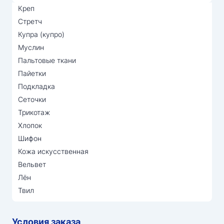
Креп
Стретч
Купра (купро)
Муслин
Пальтовые ткани
Пайетки
Подкладка
Сеточки
Трикотаж
Хлопок
Шифон
Кожа искусственная
Вельвет
Лён
Твил
Условия заказа