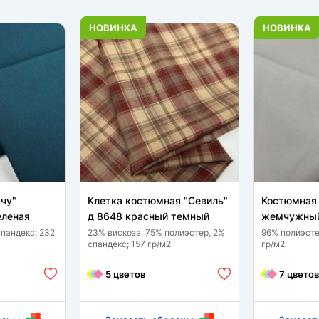
НОВИНКА
НОВИНКА
чу"
Клетка костюмная "Севиль"
Костюмная 
еленая
д 8648 красный темный
жемчужный
спандекс; 232
23% вискоза, 75% полиэстер, 2%
96% полиэсте
спандекс; 157 гр/м2
гр/м2
5 цветов
7 цветов