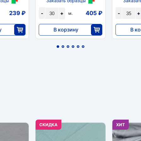
азцы
Заказать образцы
Заказат
239 ₽
405 ₽
-
+
-
+
м.
у
В корзину
В к
12 144
9660
5
30
CКИДКА
ХИТ