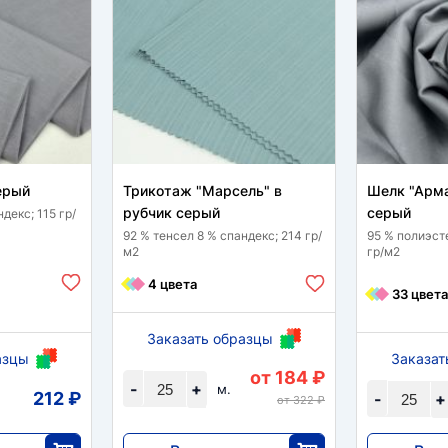
ерый
Трикотаж "Марсель" в
Шелк "Арма
рубчик серый
серый
декс; 115 гр/
92 % тенсел 8 % спандекс; 214 гр/
95 % полиэст
м2
гр/м2
4 цвета
33 цвета
Заказать образцы
азцы
Заказат
от 184 ₽
-
+
м.
212 ₽
-
+
от 322 ₽