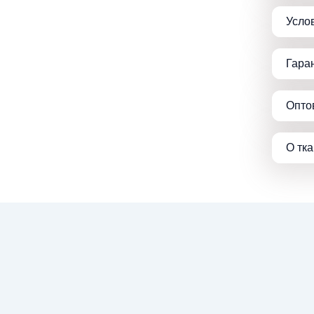
Усло
Гара
Опто
О тк