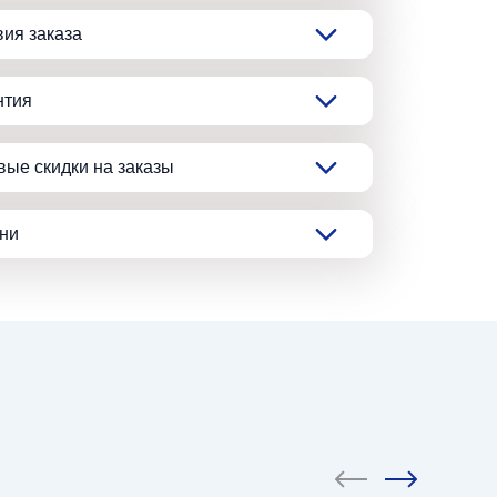
вия заказа
нтия
вые скидки на заказы
ани