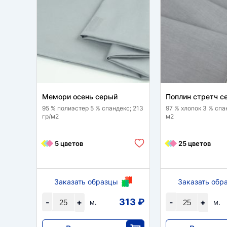
Мемори осень серый
Поплин стретч с
95 % полиэстер 5 % спандекс; 213
97 % хлопок 3 % спан
гр/м2
м2
5 цветов
25 цветов
Заказать образцы
Заказать обр
313 ₽
-
+
-
+
м.
м.