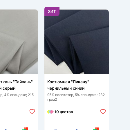
ХИТ
НОВИ
ткань "Тайвань"
Костюмная "Пикачу"
Клетк
 серый
чернильный синий
д2502
р, 4% спандекс; 215
95% полиэстер, 5% спандекс; 232
23% ви
гр/м2
спанде
10 цветов
6 