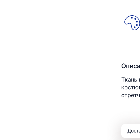
Опис
Ткань 
костюм
стретч
Дост