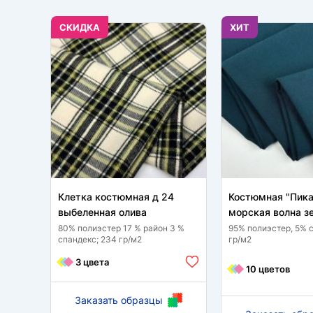
CКИДКА
ХИТ
Клетка костюмная д 24
Костюмная "Пика
выбеленная олива
морская волна з
80% полиэстер 17 % район 3 %
95% полиэстер, 5% 
спандекс; 234 гр/м2
гр/м2
3 цвета
10 цветов
Заказать образцы