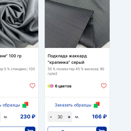
ни" 100 гр
Подклада жаккард
Сетка
"крапинка" серый
100 % 
ер 5 % спандекс; 100
55 % полиэстер 45 % вискоза; 90
гр/м2
10
6 цветов
ь образцы
Заказать образцы
За
230 ₽
166 ₽
-
+
-
м.
м.