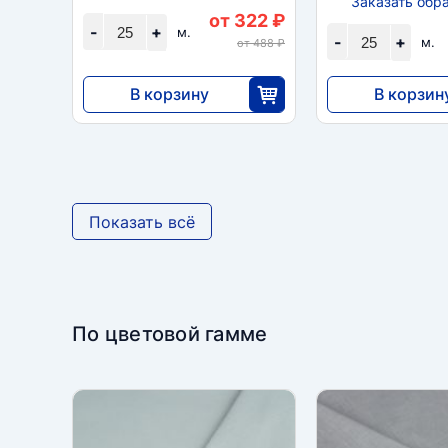
Заказать обр
от 322 ₽
-
+
м.
-
+
м.
от 488 ₽
В корзину
В корзин
8050
5980
25
2
Показать всё
По цветовой гамме