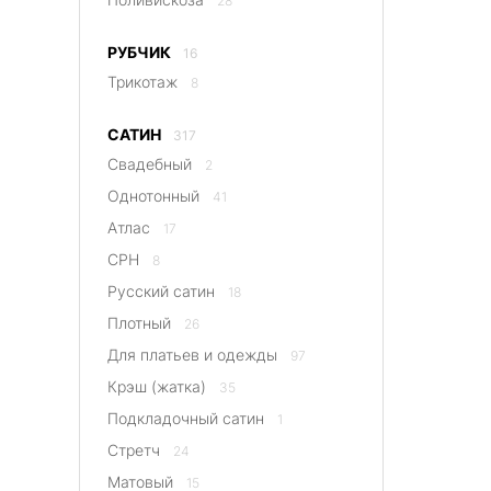
28
РУБЧИК
16
Трикотаж
8
САТИН
317
Свадебный
2
Однотонный
41
Атлас
17
CPH
8
Русский сатин
18
Плотный
26
Для платьев и одежды
97
Крэш (жатка)
35
Подкладочный сатин
1
Стретч
24
Матовый
15