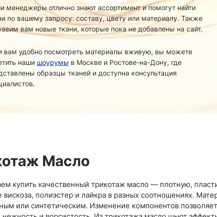
и менеджеры отлично знают ассортимент и помогут найти
ни по вашему запросу: составу, цвету или материалу. Также
равим вам новые ткани, которые пока не добавлены на сайт.
и вам удобно посмотреть материалы вживую, вы можете
етить наши
шоурумы
в Москве и Ростове-на-Дону, где
дставлены образцы тканей и доступна консультация
циалистов.
котаж Масло
ем купить качественный трикотаж масло — плотную, пласт
е вискоза, полиэстер и лайкра в разных соотношениях. Мат
ным или синтетическим. Изменение компонентов позволяет 
 нежность и ворсистость. Из трикотажа масло шьют эффектн