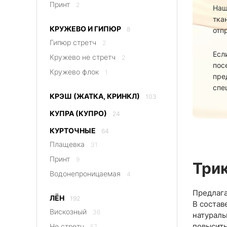
Принт
2
Наш
тка
КРУЖЕВО И ГИПЮР
8
отп
Гипюр стретч
2
Есл
Кружево не стретч
2
пос
Кружево флок
1
пре
спе
КРЭШ (ЖАТКА, КРИНКЛ)
103
КУПРА (КУПРО)
24
КУРТОЧНЫЕ
64
Плащевка
31
Принт
9
Три
Водонепроницаемая
4
Предлага
ЛЁН
192
В состав
Вискозный
36
натураль
повысить
Не стретч
57