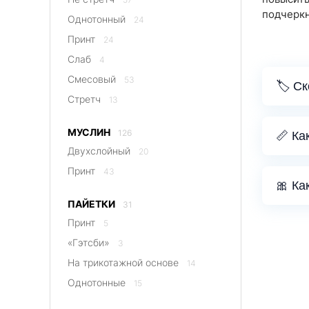
подчеркн
Однотонный
24
Принт
24
Слаб
4
Смесовый
53
🏷️ С
Стретч
13
МУСЛИН
126
📏 Ка
Двухслойный
20
Принт
43
🎀 Ка
ПАЙЕТКИ
31
Принт
5
«Гэтсби»
3
На трикотажной основе
14
Однотонные
15