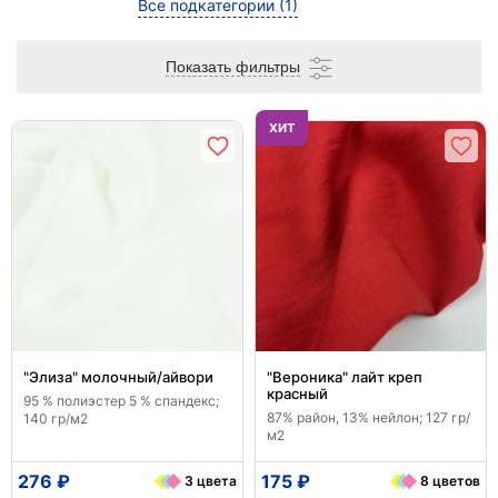
Все подкатегории
(1)
Показать фильтры
ХИТ
"Элиза" молочный/айвори
"Вероника" лайт креп
красный
95 % полиэстер 5 % спандекс;
87% район, 13% нейлон; 127 гр/
140 гр/м2
м2
276 ₽
175 ₽
3 цвета
8 цветов