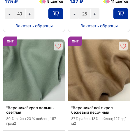
175 ₽
147 ₽
8 цветов
11 цветов
+
+
-
-
Заказать образцы
Заказать образцы
ХИТ
ХИТ
"Вероника" креп полынь
"Вероника" лайт креп
светлая
бежевый песочный
80 % район 20 % нейлон; 157
87% район, 13% нейлон; 127 гр/
гр/м2
м2