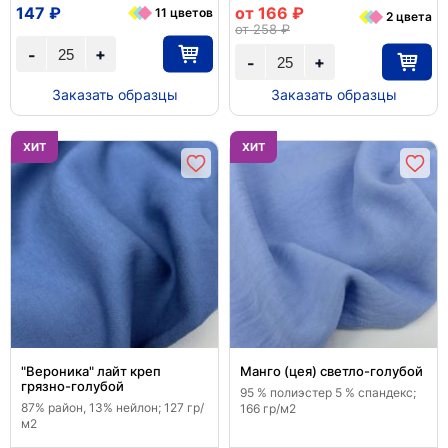
147 ₽
от 166 ₽
11 цветов
2 цвета
от 258 ₽
+
-
+
-
Заказать образцы
Заказать образцы
ХИТ
ХИТ
"Вероника" лайт креп
Манго (цея) светло-голубой
грязно-голубой
95 % полиэстер 5 % спандекс;
87% район, 13% нейлон; 127 гр/
166 гр/м2
м2