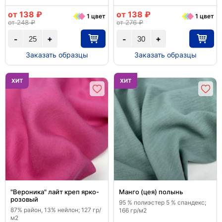
от 138 ₽
от 138 ₽
1 цвет
1 цвет
от 248 ₽
от 276 ₽
+
+
-
-
Заказать образцы
Заказать образцы
ХИТ
ХИТ
"Вероника" лайт креп ярко-
Манго (цея) полынь
розовый
95 % полиэстер 5 % спандекс;
87% район, 13% нейлон; 127 гр/
166 гр/м2
м2