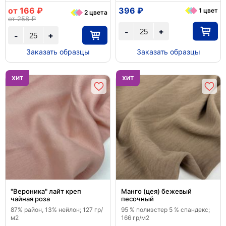
от 166 ₽
396 ₽
1 цвет
2 цвета
от 258 ₽
+
-
+
-
Заказать образцы
Заказать образцы
ХИТ
ХИТ
"Вероника" лайт креп
Манго (цея) бежевый
чайная роза
песочный
87% район, 13% нейлон; 127 гр/
95 % полиэстер 5 % спандекс;
м2
166 гр/м2