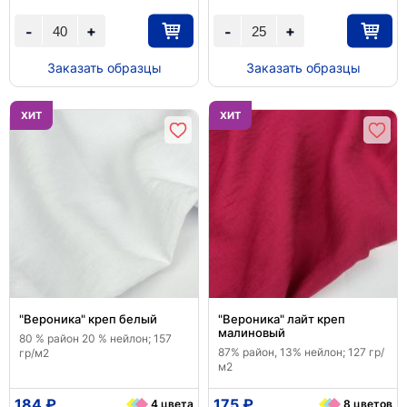
+
+
-
-
Заказать образцы
Заказать образцы
ХИТ
ХИТ
"Вероника" креп белый
"Вероника" лайт креп
малиновый
80 % район 20 % нейлон; 157
87% район, 13% нейлон; 127 гр/
гр/м2
м2
184 ₽
175 ₽
4 цвета
8 цветов