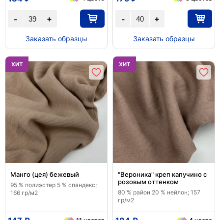
+
+
-
-
Заказать образцы
Заказать образцы
ХИТ
ХИТ
Манго (цея) бежевый
"Вероника" креп капучино с
розовым оттенком
95 % полиэстер 5 % спандекс;
80 % район 20 % нейлон; 157
166 гр/м2
гр/м2