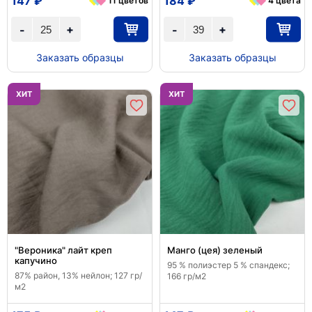
147 ₽
184 ₽
11 цветов
4 цвета
+
+
-
-
Заказать образцы
Заказать образцы
ХИТ
ХИТ
"Вероника" лайт креп
Манго (цея) зеленый
капучино
95 % полиэстер 5 % спандекс;
87% район, 13% нейлон; 127 гр/
166 гр/м2
м2