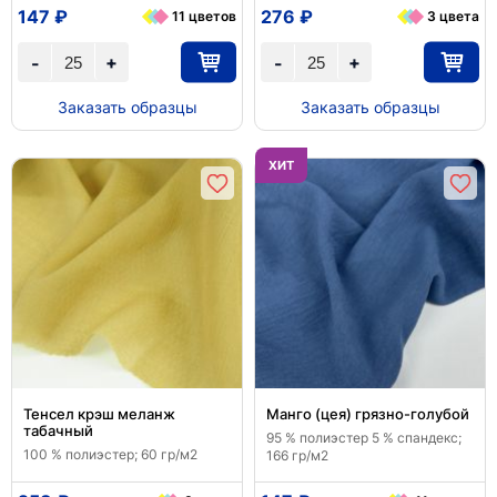
147 ₽
276 ₽
11 цветов
3 цвета
+
+
-
-
Заказать образцы
Заказать образцы
ХИТ
Тенсел крэш меланж
Манго (цея) грязно-голубой
табачный
95 % полиэстер 5 % спандекс;
100 % полиэстер; 60 гр/м2
166 гр/м2