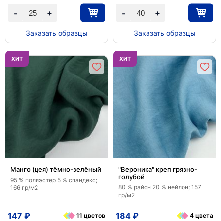
+
+
-
-
Заказать образцы
Заказать образцы
ХИТ
ХИТ
Манго (цея) тёмно-зелёный
"Вероника" креп грязно-
голубой
95 % полиэстер 5 % спандекс;
80 % район 20 % нейлон; 157
166 гр/м2
гр/м2
147 ₽
184 ₽
11 цветов
4 цвета