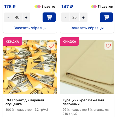
175 ₽
147 ₽
8 цветов
11 цветов
+
+
-
-
Заказать образцы
Заказать образцы
CКИДКА
CКИДКА
CPH принт д 7 вареная
Турецкий креп бежевый
сгущенка
песочный
100 % полиэстер; 132 гр/м2
92 % полиэстер 8 % спандекс;
210 гр/м2