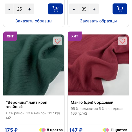
+
+
-
-
Заказать образцы
Заказать образцы
ХИТ
ХИТ
"Вероника" лайт креп
Манго (цея) бордовый
хвойный
95 % полиэстер 5 % спандекс;
87% район, 13% нейлон; 127 гр/
166 гр/м2
м2
175 ₽
147 ₽
8 цветов
11 цветов