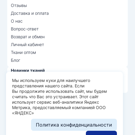
Отзывы
Доставка и оплата
О нас
Вопрос-ответ
Возврат и обмен
Личный кабинет
Ткани оптом
Блог
Новинки тканей
Распродажа тканей
Мы используем куки для наилучшего
представления нашего сайта. Если
Лидеры продаж
Вы продолжите использовать сайт, мы будем
считать что Вас это устраивает. Этот сайт
использует сервис веб-аналитики Яндекс
© Арт Текс — продажа тканей оптом, 2026
Метрика, предоставляемый компанией ООО
«ЯНДЕКС»
Пользовательское соглашение
Политика конфиденциальности
Политика конфиденциальности
Разработка сайта —
WEBELEMENT