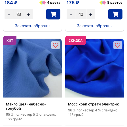
184 ₽
175 ₽
4 цвета
8 цветов
+
+
-
-
Заказать образцы
Заказать образцы
ХИТ
CКИДКА
Манго (цея) небесно-
Мосс креп стретч электрик
голубой
96 % полиэстер 4 % спандекс;
95 % полиэстер 5 % спандекс;
115 гр/м2
166 гр/м2