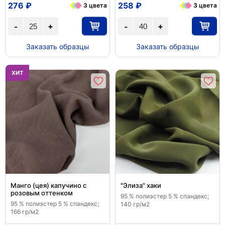
276 ₽
258 ₽
3 цвета
3 цвета
+
+
-
-
Заказать образцы
Заказать образцы
ХИТ
Манго (цея) капучино с
"Элиза" хаки
розовым оттенком
95 % полиэстер 5 % спандекс;
95 % полиэстер 5 % спандекс;
140 гр/м2
166 гр/м2