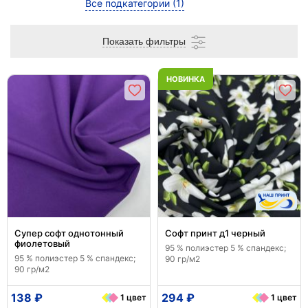
Все подкатегории
(1)
Показать фильтры
НОВИНКА
Супер софт однотонный
Софт принт д1 черный
фиолетовый
95 % полиэстер 5 % спандекс;
95 % полиэстер 5 % спандекс;
90 гр/м2
90 гр/м2
138 ₽
294 ₽
1 цвет
1 цвет