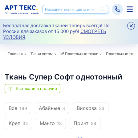
Оптовый магазин тканей
Бесплатная доставка тканей теперь всегда! По
России для заказов от 15 000 руб!
СМОТРЕТЬ
УСЛОВИЯ
.
Главная
Ткани оптом
🌈
Плательные ткани
Плательные ткан
Ткань Супер Софт однотонный
Все ткани в наличии
Все
Абайные
Вискоза
189
3
33
Креп
Манго
Принт
34
18
54