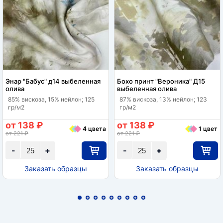
Энар "Бабус" д14 выбеленная
Бохо принт "Вероника" Д15
олива
выбеленная олива
85% вискоза, 15% нейлон; 125
87% вискоза, 13% нейлон; 123
гр/м2
гр/м2
от 138 ₽
от 138 ₽
4 цвета
1 цвет
от 221 ₽
от 221 ₽
-
+
-
+
Заказать образцы
Заказать образцы