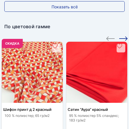
Показать всё
По цветовой гамме
CКИДКА
Шифон принт д 2 красный
Сатин "Аура" красный
100 % полиэстер; 65 гр/м2
95 % полиэстер 5% спандекс;
183 гр/м2