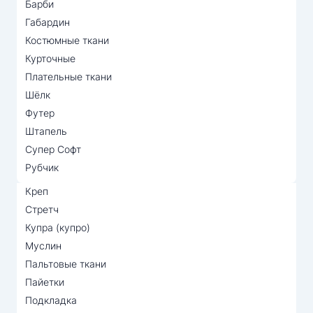
Барби
Габардин
Костюмные ткани
Курточные
Плательные ткани
Шёлк
Футер
Штапель
Супер Софт
Рубчик
Креп
Стретч
Купра (купро)
Муслин
Пальтовые ткани
Пайетки
Подкладка