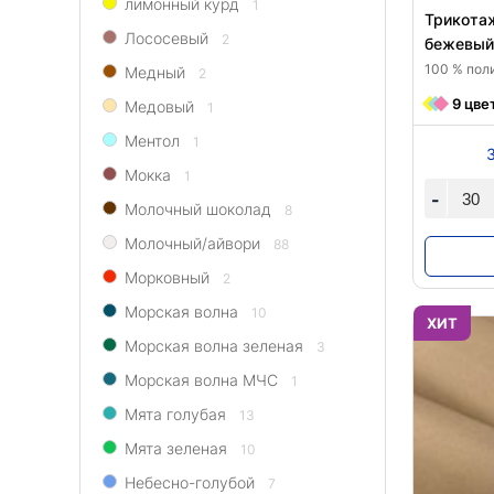
лимонный курд
1
Трикотаж
Лососевый
2
бежевый
100 % поли
Медный
2
9 цве
Медовый
1
Ментол
1
Мокка
1
-
Молочный шоколад
8
Молочный/айвори
88
Морковный
2
Морская волна
10
ХИТ
Морская волна зеленая
3
Морская волна МЧС
1
Мята голубая
13
Мята зеленая
10
Небесно-голубой
7