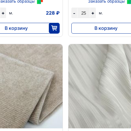
Заказать образцы
Заказать образцы
+
228 ₽
+
-
м.
м.
В корзину
В корзину
5688
6598
25
25