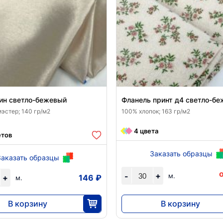
ин светло-бежевый
Фланель принт д4 светло-б
эстер; 140 гр/м2
100% хлопок; 163 гр/м2
4 цвета
етов
Заказать образцы
Заказать образцы
+
-
м.
+
146 ₽
м.
В корзину
В корзину