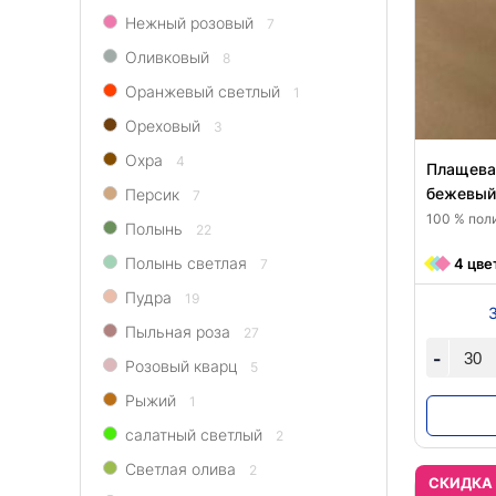
Нежный розовый
7
Оливковый
8
Оранжевый светлый
1
Ореховый
3
Охра
4
Плащевая
бежевый
Персик
7
100 % поли
Полынь
22
Полынь светлая
4 цве
7
Пудра
19
Пыльная роза
27
-
Розовый кварц
5
Рыжий
1
салатный светлый
2
Светлая олива
2
CКИДКА