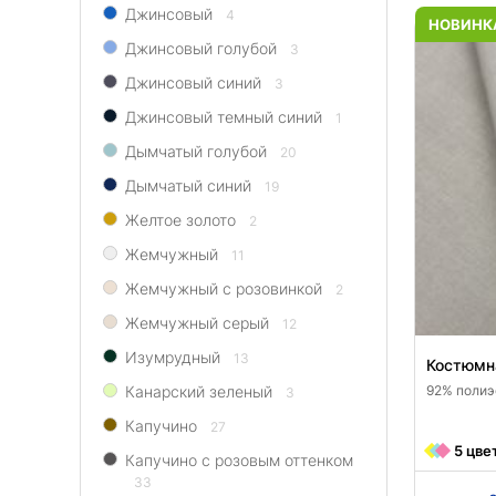
Джинсовый
4
НОВИНК
Джинсовый голубой
3
Джинсовый синий
3
Джинсовый темный синий
1
Дымчатый голубой
20
Дымчатый синий
19
Желтое золото
2
Жемчужный
11
Жемчужный с розовинкой
2
Жемчужный серый
12
Изумрудный
13
Костюмн
Канарский зеленый
92% полиэ
3
Капучино
27
5 цве
Капучино с розовым оттенком
33