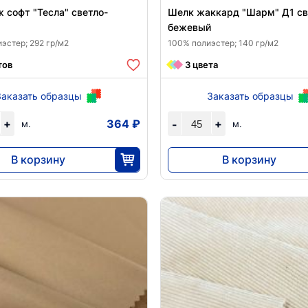
 софт "Тесла" светло-
Шелк жаккард "Шарм" Д1 св
бежевый
эстер; 292 гр/м2
100% полиэстер; 140 гр/м2
тов
3 цвета
Заказать образцы
Заказать образцы
+
364 ₽
+
-
м.
м.
В корзину
В корзину
10 920
11 876
30
45