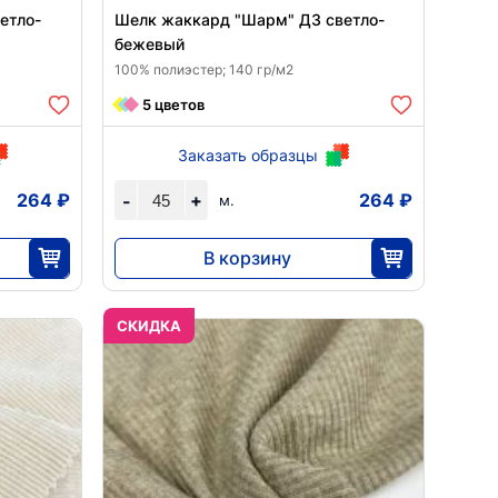
етло-
Шелк жаккард "Шарм" Д3 светло-
бежевый
100% полиэстер; 140 гр/м2
5 цветов
Заказать образцы
264 ₽
+
264 ₽
-
м.
В корзину
11 876
45
CКИДКА