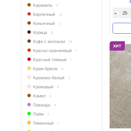
Карамель
9
-
Кирпичный
12
Коньячный
2
Корица
8
Кофе с молоком
16
ХИТ
Красно-оранжевый
1
Красный темный
7
Крем-брюле
4
Кремово-белый
2
Кремовый
9
Кэмел
4
Лаванда
4
Лайм
3
Лимонный
7