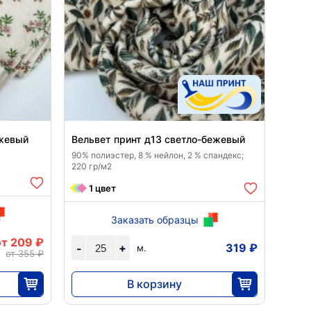
ежевый
Вельвет принт д13 светло-бежевый
90% полиэстер, 8 % нейлон, 2 % спандекс;
220 гр/м2
1 цвет
Заказать образцы
от 209 ₽
+
319 ₽
-
м.
от 355 ₽
В корзину