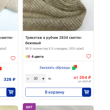
 светло-
Трикотаж в рубчик 2834 светло-
бежевый
гр/м2
95 % полиэстер 5 % спандекс; 305 гр/м2
4 цвета
Заказать образцы
от 264 ₽
+
-
м.
328 ₽
от 501 ₽
В корзину
7917
30
ХИТ