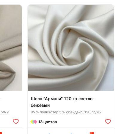
7963
25
-
Шелк "Армани" 120 гр светло-
бежевый
гр/м2
95 % полиэстер 5 % спандекс; 120 гр/м2
13 цветов