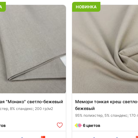
5096
6279
35
30
А
НОВИНКА
ая "Монако" светло-бежевый
Мемори тонкая креш светло
бежевый
стер, 8% спандекс; 200 гр/м2
95% полиэстер, 5% спандекс; 170 
тов
6 цветов