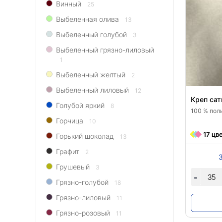
Винный
25
Выбеленная олива
13
Выбеленный голубой
3
Выбеленный грязно-лиловый
1
Выбеленный желтый
2
Выбеленный лиловый
12
Креп сат
Голубой яркий
8
100 % поли
Горчица
10
17 цв
Горький шоколад
13
Графит
2
Грушевый
3
-
Грязно-голубой
18
Грязно-лиловый
11
Грязно-розовый
11