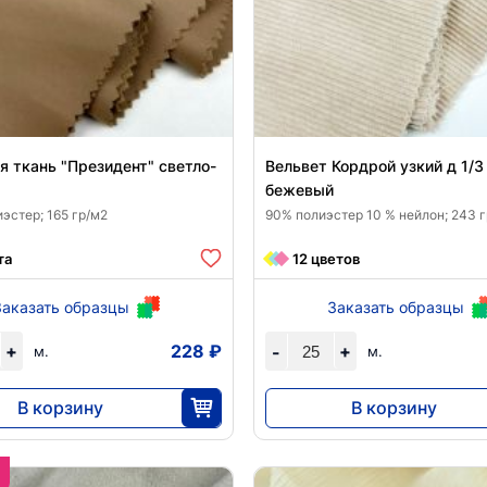
 ткань "Президент" светло-
Вельвет Кордрой узкий д 1/3
бежевый
эстер; 165 гр/м2
90% полиэстер 10 % нейлон; 243 
та
12 цветов
Заказать образцы
Заказать образцы
+
228 ₽
+
-
м.
м.
В корзину
В корзину
6825
8190
30
25