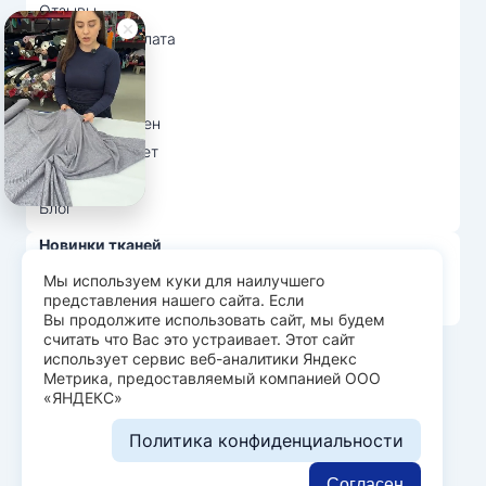
Отзывы
Доставка и оплата
О нас
Вопрос-ответ
Возврат и обмен
Личный кабинет
Ткани оптом
Блог
Новинки тканей
Распродажа тканей
Мы используем куки для наилучшего
представления нашего сайта. Если
Лидеры продаж
Вы продолжите использовать сайт, мы будем
считать что Вас это устраивает. Этот сайт
использует сервис веб-аналитики Яндекс
© Арт Текс — продажа тканей оптом, 2026
Метрика, предоставляемый компанией ООО
«ЯНДЕКС»
Пользовательское соглашение
Политика конфиденциальности
Политика конфиденциальности
Разработка сайта —
WEBELEMENT
Согласен