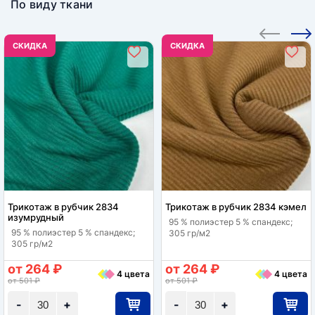
По виду ткани
CКИДКА
CКИДКА
Трикотаж в рубчик 2834
Трикотаж в рубчик 2834 кэмел
изумрудный
95 % полиэстер 5 % спандекс;
95 % полиэстер 5 % спандекс;
305 гр/м2
305 гр/м2
от 264 ₽
от 264 ₽
4 цвета
4 цвета
от 501 ₽
от 501 ₽
-
+
-
+