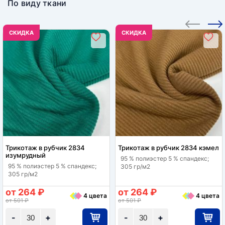
По виду ткани
CКИДКА
CКИДКА
Трикотаж в рубчик 2834
Трикотаж в рубчик 2834 кэмел
изумрудный
95 % полиэстер 5 % спандекс;
95 % полиэстер 5 % спандекс;
305 гр/м2
305 гр/м2
от 264 ₽
от 264 ₽
4 цвета
4 цвета
от 501 ₽
от 501 ₽
-
+
-
+