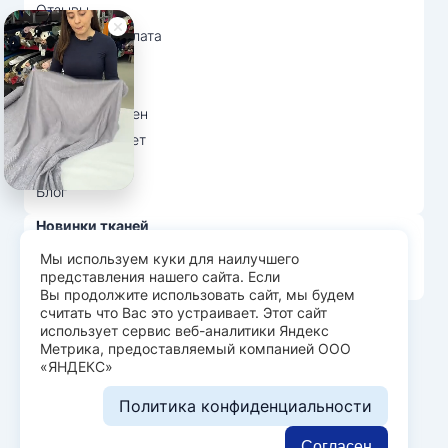
Отзывы
Доставка и оплата
О нас
Вопрос-ответ
Возврат и обмен
Личный кабинет
Ткани оптом
Блог
Новинки тканей
Распродажа тканей
Мы используем куки для наилучшего
представления нашего сайта. Если
Лидеры продаж
Вы продолжите использовать сайт, мы будем
считать что Вас это устраивает. Этот сайт
использует сервис веб-аналитики Яндекс
© Арт Текс — продажа тканей оптом, 2026
Метрика, предоставляемый компанией ООО
«ЯНДЕКС»
Пользовательское соглашение
Политика конфиденциальности
Политика конфиденциальности
Разработка сайта —
WEBELEMENT
Согласен