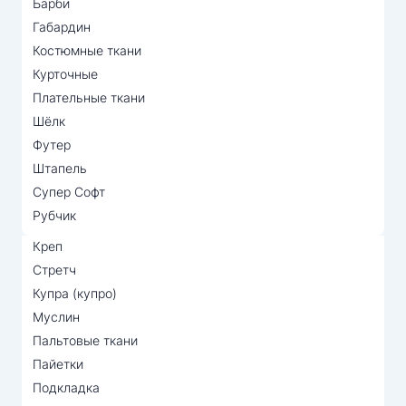
Барби
Габардин
Костюмные ткани
Курточные
Плательные ткани
Шёлк
Футер
Штапель
Супер Софт
Рубчик
Креп
Стретч
Купра (купро)
Муслин
Пальтовые ткани
Пайетки
Подкладка