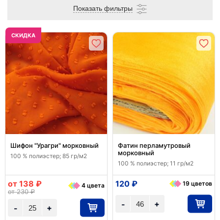
Показать фильтры
CКИДКА
Шифон "Урагри" морковный
Фатин перламутровый
морковный
100 % полиэстер; 85 гр/м2
100 % полиэстер; 11 гр/м2
от 138 ₽
120 ₽
19 цветов
4 цвета
от 230 ₽
+
-
+
-