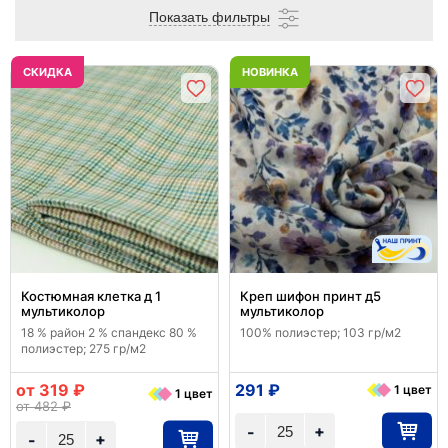
Показать фильтры
CКИДКА
НОВИНКА
Костюмная клетка д 1
Креп шифон принт д5
мультиколор
мультиколор
18 % район 2 % спандекс 80 %
100% полиэстер; 103 гр/м2
полиэстер; 275 гр/м2
от 319 ₽
291 ₽
1 цвет
1 цвет
от 482 ₽
+
-
+
-