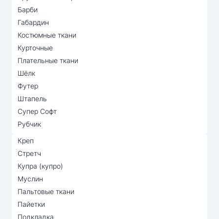
Барби
Габардин
Костюмные ткани
Курточные
Плательные ткани
Шёлк
Футер
Штапель
Супер Софт
Рубчик
Креп
Стретч
Купра (купро)
Муслин
Пальтовые ткани
Пайетки
Подкладка