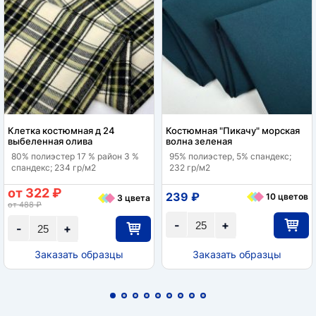
Клетка костюмная д 24
Костюмная "Пикачу" морская
выбеленная олива
волна зеленая
80% полиэстер 17 % район 3 %
95% полиэстер, 5% спандекс;
спандекс; 234 гр/м2
232 гр/м2
от 322 ₽
239 ₽
10 цветов
3 цвета
от 488 ₽
-
+
-
+
Заказать образцы
Заказать образцы