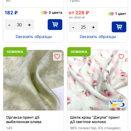
м2
гр/м2
182 ₽
от 228 ₽
3 цвета
1 цвет
от 300 ₽
+
-
+
-
Заказать образцы
Заказать образцы
НОВИНКА
НОВИНКА
Органза принт д5
Шелк крэш "Джули" принт
выбеленная олива
д3 светлое молоко
145
96% полиэстер, 4% спандекс;