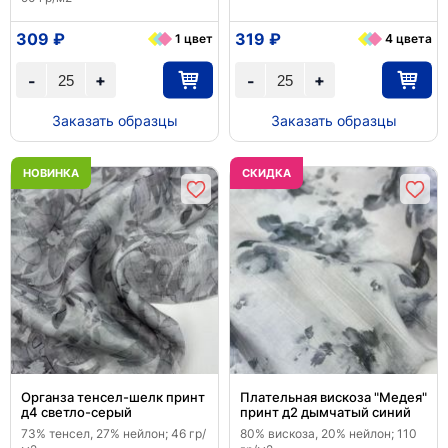
309 ₽
319 ₽
1 цвет
4 цвета
+
+
-
-
Заказать образцы
Заказать образцы
НОВИНКА
CКИДКА
Органза тенсел-шелк принт
Плательная вискоза "Медея"
д4 светло-серый
принт д2 дымчатый синий
73% тенсел, 27% нейлон; 46 гр/
80% вискоза, 20% нейлон; 110