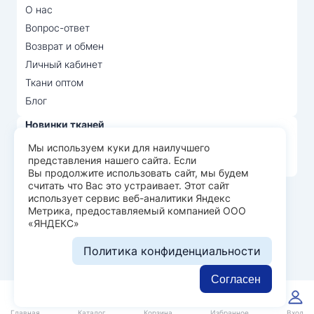
О нас
Вопрос-ответ
Возврат и обмен
Личный кабинет
Ткани оптом
Блог
Новинки тканей
Распродажа тканей
Мы используем куки для наилучшего
представления нашего сайта. Если
Лидеры продаж
Вы продолжите использовать сайт, мы будем
считать что Вас это устраивает. Этот сайт
использует сервис веб-аналитики Яндекс
© Арт Текс — продажа тканей оптом, 2026
Метрика, предоставляемый компанией ООО
«ЯНДЕКС»
Пользовательское соглашение
Политика конфиденциальности
Политика конфиденциальности
Разработка сайта —
WEBELEMENT
Согласен
0
0
Главная
Каталог
Корзина
Избранное
Вход