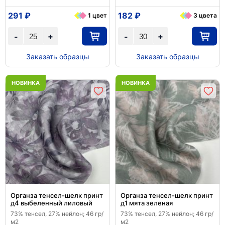
291 ₽
182 ₽
1 цвет
3 цвета
+
+
-
-
Заказать образцы
Заказать образцы
НОВИНКА
НОВИНКА
Органза тенсел-шелк принт
Органза тенсел-шелк принт
д4 выбеленный лиловый
д1 мята зеленая
73% тенсел, 27% нейлон; 46 гр/
73% тенсел, 27% нейлон; 46 гр/
м2
м2