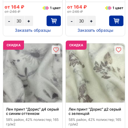
от 164 ₽
от 164 ₽
1 цвет
1 цвет
от 246 ₽
от 246 ₽
+
+
-
-
Заказать образцы
Заказать образцы
CКИДКА
CКИДКА
Лен принт "Дорис" д4 серый
Лен принт "Дорис" д2 серый
с синим оттенком
с зеленцой
58% район, 42% полиэстер; 165
58% район, 42% полиэстер; 165
гр/м2
гр/м2