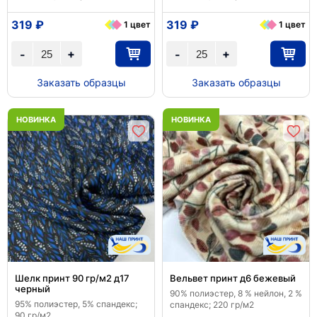
319 ₽
319 ₽
1 цвет
1 цвет
+
+
-
-
Заказать образцы
Заказать образцы
НОВИНКА
НОВИНКА
Шелк принт 90 гр/м2 д17
Вельвет принт д6 бежевый
черный
90% полиэстер, 8 % нейлон, 2 %
95% полиэстер, 5% спандекс;
спандекс; 220 гр/м2
90 гр/м2