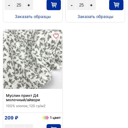
+
+
-
-
Заказать образцы
Заказать образцы
Муслин принт Д4
молочный/айвори
100% хлопок; 120 гр/м2
209 ₽
1 цвет