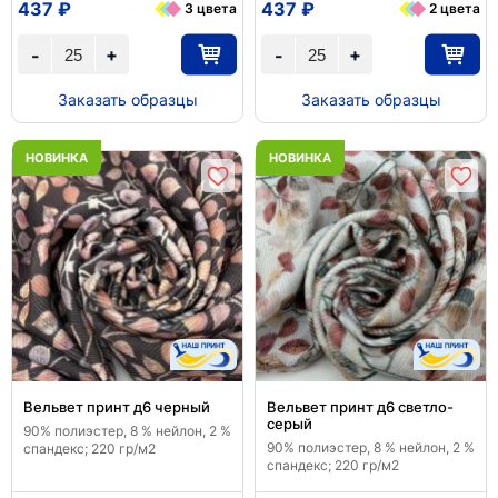
437 ₽
437 ₽
3 цвета
2 цвета
+
+
-
-
Заказать образцы
Заказать образцы
НОВИНКА
НОВИНКА
Вельвет принт д6 черный
Вельвет принт д6 светло-
серый
90% полиэстер, 8 % нейлон, 2 %
90% полиэстер, 8 % нейлон, 2 %
спандекс; 220 гр/м2
спандекс; 220 гр/м2