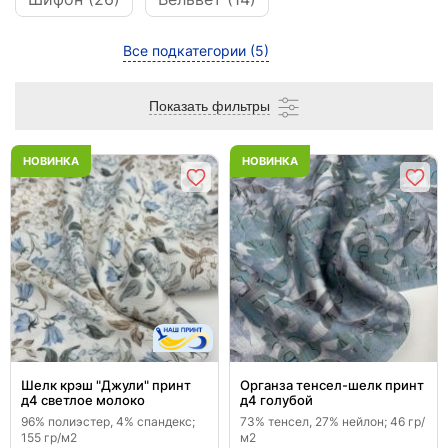
Все подкатегории
(5)
Показать фильтры
НОВИНКА
НОВИНКА
Шелк крэш "Джули" принт
Органза тенсел-шелк принт
д4 светлое молоко
д4 голубой
96% полиэстер, 4% спандекс;
73% тенсел, 27% нейлон; 46 гр/
155 гр/м2
м2