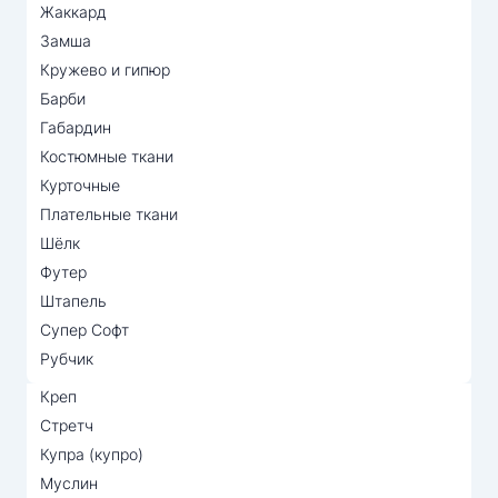
Жаккард
Замша
Кружево и гипюр
Барби
Габардин
Костюмные ткани
Курточные
Плательные ткани
Шёлк
Футер
Штапель
Супер Софт
Рубчик
Креп
Стретч
Купра (купро)
Муслин