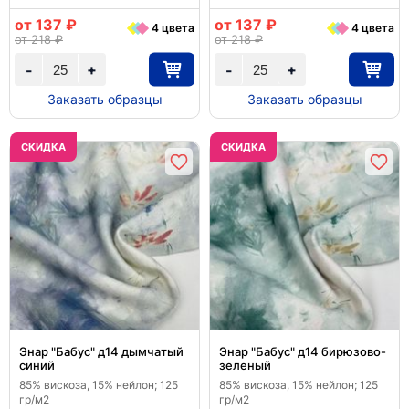
от 137 ₽
от 137 ₽
4 цвета
4 цвета
от 218 ₽
от 218 ₽
+
+
-
-
Заказать образцы
Заказать образцы
CКИДКА
CКИДКА
Энар "Бабус" д14 дымчатый
Энар "Бабус" д14 бирюзово-
синий
зеленый
85% вискоза, 15% нейлон; 125
85% вискоза, 15% нейлон; 125
гр/м2
гр/м2