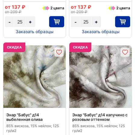
от 137 ₽
от 137 ₽
2 цвета
2 цвета
от 209 ₽
от 209 ₽
+
+
-
-
Заказать образцы
Заказать образцы
CКИДКА
CКИДКА
Энар "Бабус" д14
Энар "Бабус" д14 капучино с
выбеленная олива
розовым оттенком
85% вискоза, 15% нейлон; 125
85% вискоза, 15% нейлон; 125
гр/м2
гр/м2