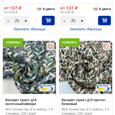
от 137 ₽
от 137 ₽
4 цвета
4 цвета
от 218 ₽
от 218 ₽
+
+
-
-
Заказать образцы
Заказать образцы
НОВИНКА
НОВИНКА
Вельвет принт д14
Вельвет принт д13 светло-
молочный/айвори
бежевый
90% полиэстер, 8 % нейлон, 2 %
90% полиэстер, 8 % нейлон, 2 %
спандекс; 220 гр/м2
спандекс; 220 гр/м2