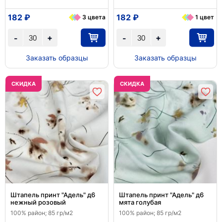
182 ₽
182 ₽
3 цвета
1 цвет
+
+
-
-
Заказать образцы
Заказать образцы
CКИДКА
CКИДКА
Штапель принт "Адель" д6
Штапель принт "Адель" д6
нежный розовый
мята голубая
100% район; 85 гр/м2
100% район; 85 гр/м2