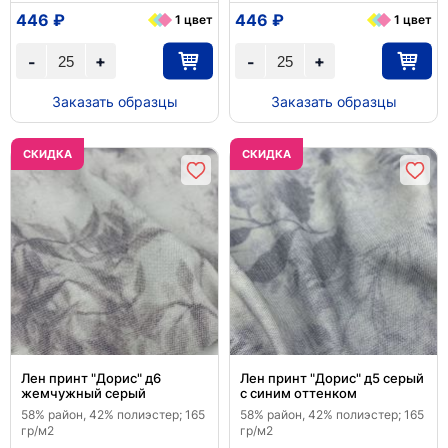
446 ₽
446 ₽
1 цвет
1 цвет
+
+
-
-
Заказать образцы
Заказать образцы
CКИДКА
CКИДКА
Лен принт "Дорис" д6
Лен принт "Дорис" д5 серый
жемчужный серый
с синим оттенком
58% район, 42% полиэстер; 165
58% район, 42% полиэстер; 165
гр/м2
гр/м2