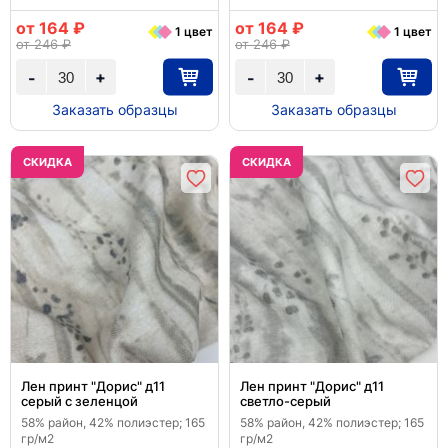
от 164 ₽
от 164 ₽
1 цвет
1 цвет
от 246 ₽
от 246 ₽
+
+
-
-
Заказать образцы
Заказать образцы
CКИДКА
CКИДКА
Лен принт "Дорис" д11
Лен принт "Дорис" д11
серый с зеленцой
светло-серый
58% район, 42% полиэстер; 165
58% район, 42% полиэстер; 165
гр/м2
гр/м2