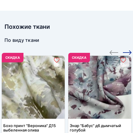
Похожие ткани
По виду ткани
CКИДКА
CКИДКА
Бохо принт "Вероника" Д15
Энар "Бабус" д6 дымчатый
выбеленная олива
голубой