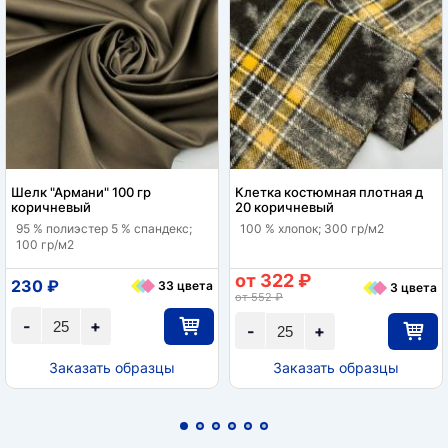
Шелк "Армани" 100 гр
Клетка костюмная плотная д
коричневый
20 коричневый
95 % полиэстер 5 % спандекс;
100 % хлопок; 300 гр/м2
100 гр/м2
от 322 ₽
230 ₽
33 цвета
3 цвета
от 552 ₽
-
+
-
+
Заказать образцы
Заказать образцы