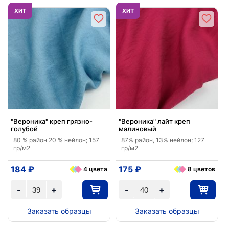
ХИТ
ХИТ
"Вероника" креп грязно-
"Вероника" лайт креп
голубой
малиновый
80 % район 20 % нейлон; 157
87% район, 13% нейлон; 127
гр/м2
гр/м2
184 ₽
175 ₽
4 цвета
8 цветов
-
+
-
+
Заказать образцы
Заказать образцы