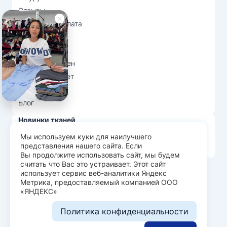
Отзывы
Доставка и оплата
О нас
Вопрос-ответ
Возврат и обмен
Личный кабинет
Ткани оптом
Блог
Новинки тканей
Распродажа тканей
Мы используем куки для наилучшего
представления нашего сайта. Если
Лидеры продаж
Вы продолжите использовать сайт, мы будем
считать что Вас это устраивает. Этот сайт
использует сервис веб-аналитики Яндекс
© Арт Текс — продажа тканей оптом, 2026
Метрика, предоставляемый компанией ООО
«ЯНДЕКС»
Пользовательское соглашение
Политика конфиденциальности
Политика конфиденциальности
Разработка сайта —
WEBELEMENT