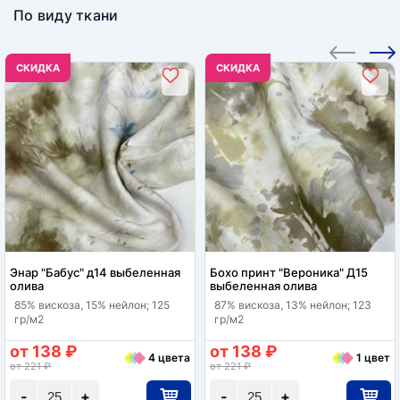
По виду ткани
CКИДКА
CКИДКА
Энар "Бабус" д14 выбеленная
Бохо принт "Вероника" Д15
олива
выбеленная олива
85% вискоза, 15% нейлон; 125
87% вискоза, 13% нейлон; 123
гр/м2
гр/м2
от 138 ₽
от 138 ₽
4 цвета
1 цвет
от 221 ₽
от 221 ₽
-
+
-
+