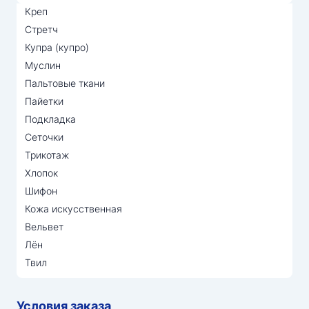
Креп
Стретч
Купра (купро)
Муслин
Пальтовые ткани
Пайетки
Подкладка
Сеточки
Трикотаж
Хлопок
Шифон
Кожа искусственная
Вельвет
Лён
Твил
Условия заказа