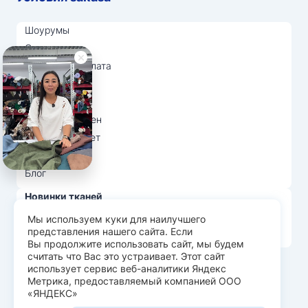
Шоурумы
Отзывы
Доставка и оплата
О нас
Вопрос-ответ
Возврат и обмен
Личный кабинет
Ткани оптом
Блог
Новинки тканей
Распродажа тканей
Мы используем куки для наилучшего
представления нашего сайта. Если
Лидеры продаж
Вы продолжите использовать сайт, мы будем
считать что Вас это устраивает. Этот сайт
использует сервис веб-аналитики Яндекс
© Арт Текс — продажа тканей оптом, 2026
Метрика, предоставляемый компанией ООО
«ЯНДЕКС»
Пользовательское соглашение