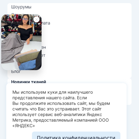
Шоурумы
Отзывы
Доставка и оплата
О нас
Вопрос-ответ
Возврат и обмен
Личный кабинет
Ткани оптом
Блог
Новинки тканей
Распродажа тканей
Мы используем куки для наилучшего
представления нашего сайта. Если
Лидеры продаж
Вы продолжите использовать сайт, мы будем
считать что Вас это устраивает. Этот сайт
использует сервис веб-аналитики Яндекс
© Арт Текс — продажа тканей оптом, 2026
Метрика, предоставляемый компанией ООО
«ЯНДЕКС»
Пользовательское соглашение
Политика конфиденциальности
Политика конфиденциальности