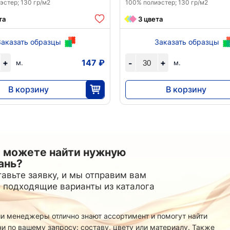
Стретч
Спортивный
24
эстер; 130 гр/м2
100% полиэстер; 130 гр/м2
Манго
18
Трикотаж
3
Матовый
15
Принт
та
3 цвета
54
ФУТЕР
Принт
6
24
Ангора
3
Супер Софт однотонный
3
й основе
14
Креп
23
Вискозный
15
Абайные
3
Заказать образцы
Заказать образцы
5
Вязаный
40
СЕТОЧКИ
46
Подкладка
Джерси
34
114
+
147 ₽
+
-
м.
м.
Корея
5
Жаккард
36
Жаккард
24
ТКАНИ
8
Китай
3
Канада/Эласт
пюр
8
Трикотажная однотонная
22
В корзину
В корзину
Простая
29
Лайкра(купал
Утепленная
1
Лакоста (пике
Поливискоза
тч
28
2
4416
4416
30
30
Лапша
20
Принт
12
Масло
1
 можете найти нужную
ань?
авьте заявку, и мы отправим вам
 подходящие варианты из каталога
и менеджеры отлично знают ассортимент и помогут найти
ни по вашему запросу: составу, цвету или материалу. Также