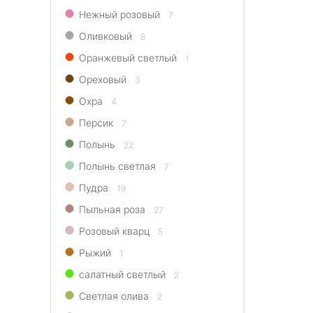
Нежный розовый
7
Оливковый
8
Оранжевый светлый
1
Ореховый
3
Охра
4
Персик
7
Полынь
22
Полынь светлая
7
Пудра
19
Пыльная роза
27
Розовый кварц
5
Рыжий
1
салатный светлый
2
Светлая олива
2