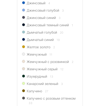
Джинсовый
4
Джинсовый голубой
3
Джинсовый синий
3
Джинсовый темный синий
1
Дымчатый голубой
20
Дымчатый синий
19
Желтое золото
2
Жемчужный
11
Жемчужный с розовинкой
2
Жемчужный серый
12
Изумрудный
13
Канарский зеленый
3
Капучино
27
Капучино с розовым оттенком
33