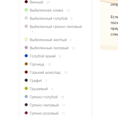
Винный
25
отп
Выбеленная олива
13
Есл
Выбеленный голубой
3
пос
Выбеленный грязно-лиловый
пре
1
спе
Выбеленный желтый
2
Выбеленный лиловый
12
Голубой яркий
8
Горчица
10
Горький шоколад
13
Графит
2
Грушевый
3
Грязно-голубой
18
Грязно-лиловый
11
Грязно-розовый
11