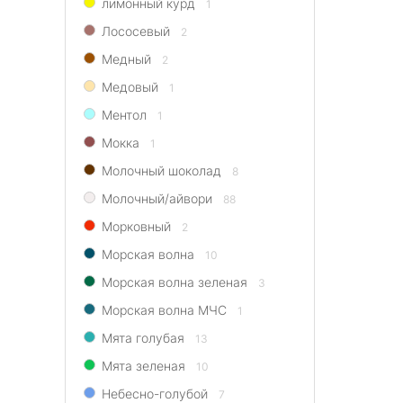
лимонный курд
1
Лососевый
2
Медный
2
Медовый
1
Ментол
1
Мокка
1
Молочный шоколад
8
Молочный/айвори
88
Морковный
2
Морская волна
10
Морская волна зеленая
3
Морская волна МЧС
1
Мята голубая
13
Мята зеленая
10
Небесно-голубой
7