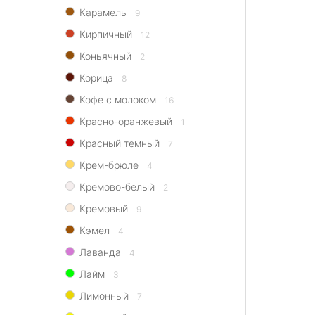
Карамель
9
Кирпичный
12
Коньячный
2
Корица
8
Кофе с молоком
16
Красно-оранжевый
1
Красный темный
7
Крем-брюле
4
Кремово-белый
2
Кремовый
9
Кэмел
4
Лаванда
4
Лайм
3
Лимонный
7