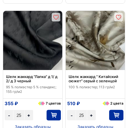
Шелк жаккард "Лапка" д 1/ д
Шелк жаккард " Китайский
2/ д 3 черный
сюжет" серый с зеленцой
95 % полиэстер 5 % спандекс;
100 % полиэстер; 113 гр/м2
155 гр/м2
355 ₽
510 ₽
7 цветов
2 цвета
+
+
-
-
Заказать образцы
Заказать образцы