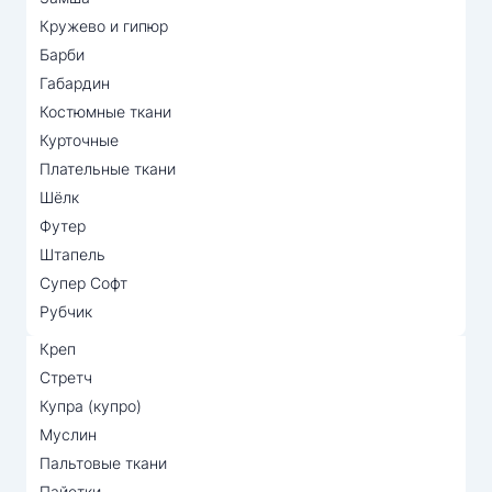
Кружево и гипюр
Барби
Габардин
Костюмные ткани
Курточные
Плательные ткани
Шёлк
Футер
Штапель
Супер Софт
Рубчик
Креп
Стретч
Купра (купро)
Муслин
Пальтовые ткани
Пайетки