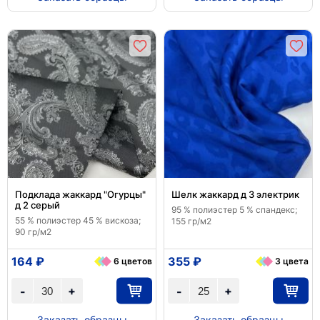
Подклада жаккард "Огурцы"
Шелк жаккард д 3 электрик
д 2 серый
95 % полиэстер 5 % спандекс;
55 % полиэстер 45 % вискоза;
155 гр/м2
90 гр/м2
164 ₽
355 ₽
6 цветов
3 цвета
+
+
-
-
Заказать образцы
Заказать образцы