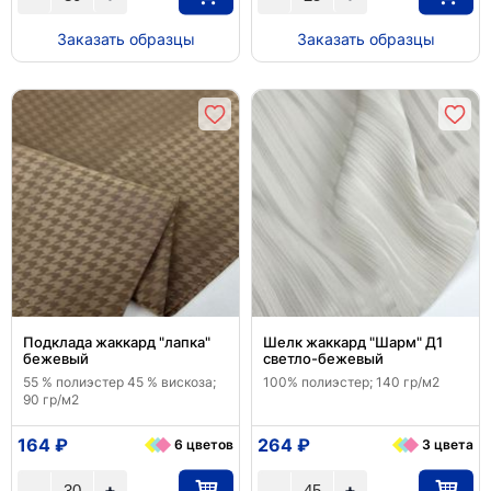
Заказать образцы
Заказать образцы
Подклада жаккард "лапка"
Шелк жаккард "Шарм" Д1
бежевый
светло-бежевый
55 % полиэстер 45 % вискоза;
100% полиэстер; 140 гр/м2
90 гр/м2
164 ₽
264 ₽
6 цветов
3 цвета
+
+
-
-