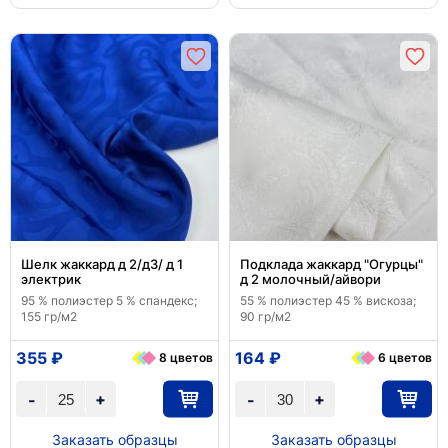
Шелк жаккард д 2/д3/ д 1
Подклада жаккард "Огурцы"
электрик
д 2 молочный/айвори
95 % полиэстер 5 % спандекс;
55 % полиэстер 45 % вискоза;
155 гр/м2
90 гр/м2
355 ₽
164 ₽
8 цветов
6 цветов
+
+
-
-
Заказать образцы
Заказать образцы