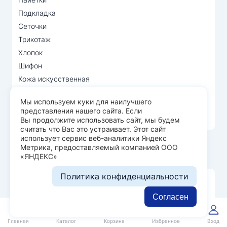
Подкладка
Сеточки
Трикотаж
Хлопок
Шифон
Кожа искусственная
Вельвет
Мы используем куки для наилучшего
Лён
представления нашего сайта. Если
Твил
Вы продолжите использовать сайт, мы будем
считать что Вас это устраивает. Этот сайт
использует сервис веб-аналитики Яндекс
Метрика, предоставляемый компанией ООО
Условия заказа
«ЯНДЕКС»
Шоурумы
Политика конфиденциальности
Отзывы
Согласен
Доставка и оплата
0
0
О нас
Главная
Каталог
Корзина
Избранное
Вход