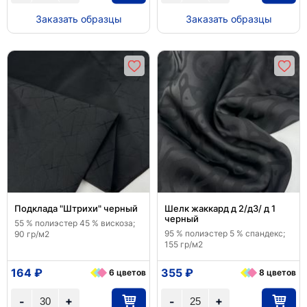
Заказать образцы
Заказать образцы
Подклада "Штрихи" черный
Шелк жаккард д 2/д3/ д 1
черный
55 % полиэстер 45 % вискоза;
95 % полиэстер 5 % спандекс;
90 гр/м2
155 гр/м2
164 ₽
355 ₽
6 цветов
8 цветов
+
+
-
-