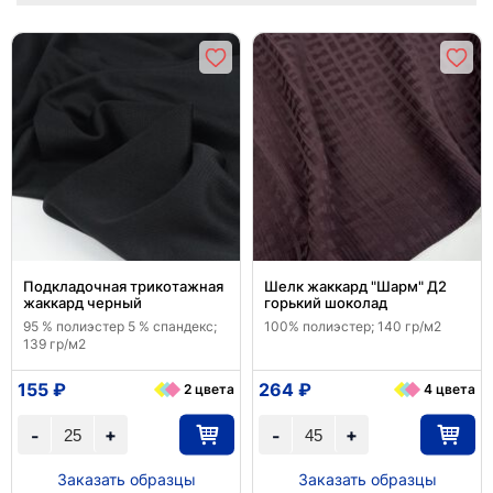
Подкладочная трикотажная
Шелк жаккард "Шарм" Д2
жаккард черный
горький шоколад
95 % полиэстер 5 % спандекс;
100% полиэстер; 140 гр/м2
139 гр/м2
155 ₽
264 ₽
2 цвета
4 цвета
+
+
-
-
Заказать образцы
Заказать образцы