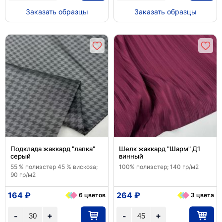
Заказать образцы
Заказать образцы
Подклада жаккард "лапка"
Шелк жаккард "Шарм" Д1
серый
винный
55 % полиэстер 45 % вискоза;
100% полиэстер; 140 гр/м2
90 гр/м2
164 ₽
264 ₽
6 цветов
3 цвета
+
+
-
-