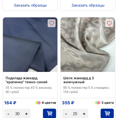
Заказать образцы
Заказать образцы
Подклада жаккард
Шелк жаккард д 3
"крапинка" темно-синий
жемчужный
55 % полиэстер 45 % вискоза;
95 % полиэстер 5 % спандекс;
90 гр/м2
155 гр/м2
164 ₽
355 ₽
6 цветов
3 цвета
+
+
-
-