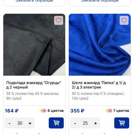
Подклада жаккард "Огурцы"
Шелк жаккард "Лапка" д 1/ д
д 2 черный
2/ д 3 электрик
55 % полиэстер 45 % вискоза;
95 % полиэстер 5 % спандекс;
90 гр/м2
155 гр/м2
164 ₽
355 ₽
6 цветов
7 цветов
+
+
-
-