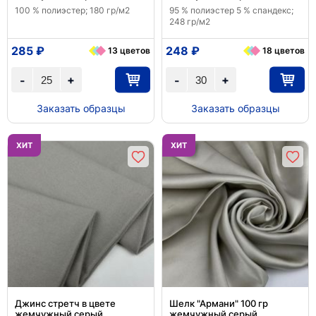
100 % полиэстер; 180 гр/м2
95 % полиэстер 5 % спандекс;
248 гр/м2
285 ₽
248 ₽
13 цветов
18 цветов
+
+
-
-
Заказать образцы
Заказать образцы
ХИТ
ХИТ
Джинс стретч в цвете
Шелк "Армани" 100 гр
жемчужный серый
жемчужный серый