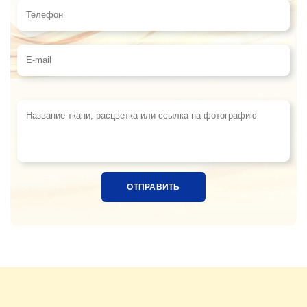
Телефон
E-mail
Название ткани, расцветка или ссылка на фотограф