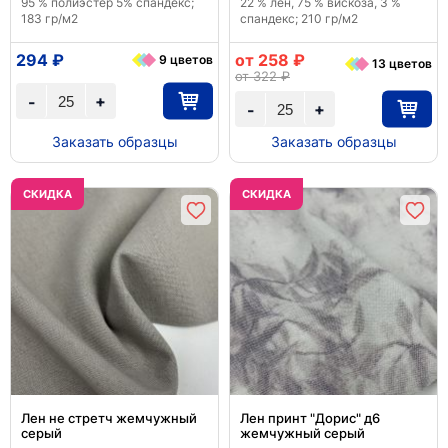
95 % полиэстер 5% спандекс;
22 % лен, 75 % вискоза, 3 %
183 гр/м2
спандекс; 210 гр/м2
294 ₽
от 258 ₽
9 цветов
13 цветов
от 322 ₽
+
-
+
-
Заказать образцы
Заказать образцы
CКИДКА
CКИДКА
Лен не стретч жемчужный
Лен принт "Дорис" д6
серый
жемчужный серый