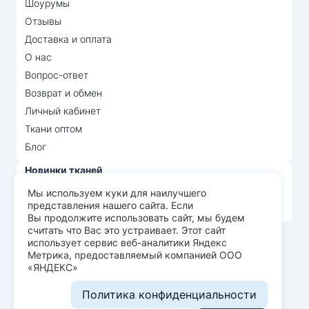
Шоурумы
Отзывы
Доставка и оплата
О нас
Вопрос-ответ
Возврат и обмен
Личный кабинет
Ткани оптом
Блог
Новинки тканей
Распродажа тканей
Мы используем куки для наилучшего
представления нашего сайта. Если
Лидеры продаж
Вы продолжите использовать сайт, мы будем
считать что Вас это устраивает. Этот сайт
использует сервис веб-аналитики Яндекс
© Арт Текс — продажа тканей оптом, 2026
Метрика, предоставляемый компанией ООО
«ЯНДЕКС»
Пользовательское соглашение
Политика конфиденциальности
Политика конфиденциальности
Разработка сайта —
WEBELEMENT