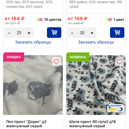
20% лен, 30% вискоза, 50%
58% район, 42% полиэстер; 165
полиэстер; 200 гр/м2
гр/м2
от 184 ₽
от 166 ₽
10 цветов
1 цвет
от 221 ₽
от 248 ₽
+
+
-
-
Заказать образцы
Заказать образцы
CКИДКА
НОВИНКА
Лен принт "Дорис" д3
Шелк принт 90 гр/м2 д18
жемчужный серый
жемчужный серый