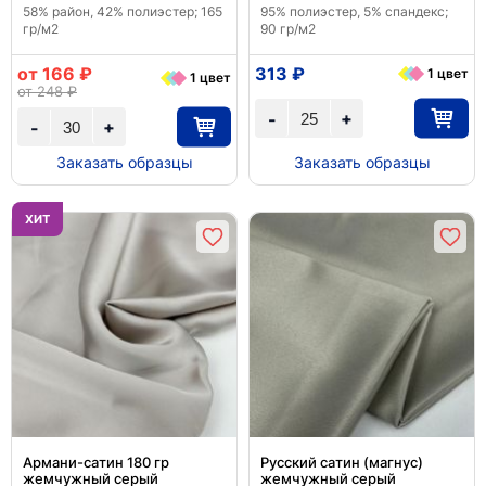
58% район, 42% полиэстер; 165
95% полиэстер, 5% спандекс;
гр/м2
90 гр/м2
от 166 ₽
313 ₽
1 цвет
1 цвет
от 248 ₽
+
-
+
-
Заказать образцы
Заказать образцы
ХИТ
Армани-сатин 180 гр
Русский сатин (магнус)
жемчужный серый
жемчужный серый