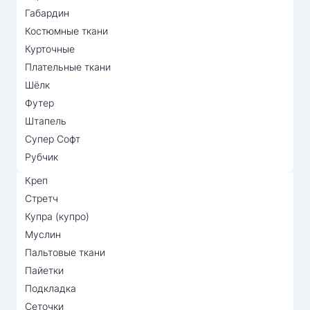
Габардин
Костюмные ткани
Курточные
Плательные ткани
Шёлк
Футер
Штапель
Супер Софт
Рубчик
Креп
Стретч
Купра (купро)
Муслин
Пальтовые ткани
Пайетки
Подкладка
Сеточки