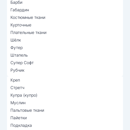
Барби
Габардин
Костюмные ткани
Курточные
Плательные ткани
Шёлк
Футер
Штапель
Супер Софт
Рубчик
Креп
Стретч
Купра (купро)
Муслин
Пальтовые ткани
Пайетки
Подкладка