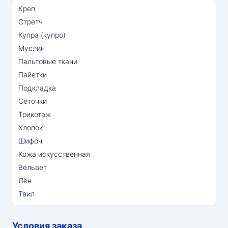
Креп
Стретч
Купра (купро)
Муслин
Пальтовые ткани
Пайетки
Подкладка
Сеточки
Трикотаж
Хлопок
Шифон
Кожа искусственная
Вельвет
Лён
Твил
Условия заказа