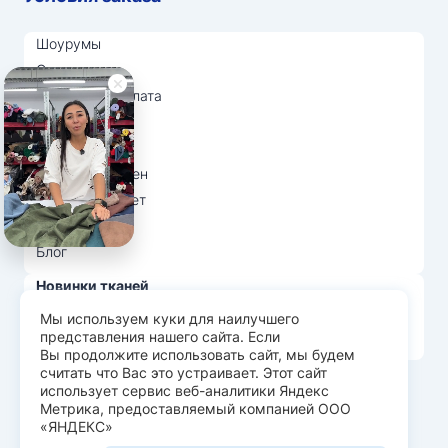
Шоурумы
Отзывы
Доставка и оплата
О нас
Вопрос-ответ
Возврат и обмен
Личный кабинет
Ткани оптом
Блог
Новинки тканей
Распродажа тканей
Мы используем куки для наилучшего
представления нашего сайта. Если
Лидеры продаж
Вы продолжите использовать сайт, мы будем
считать что Вас это устраивает. Этот сайт
использует сервис веб-аналитики Яндекс
© Арт Текс — продажа тканей оптом, 2026
Метрика, предоставляемый компанией ООО
«ЯНДЕКС»
Пользовательское соглашение