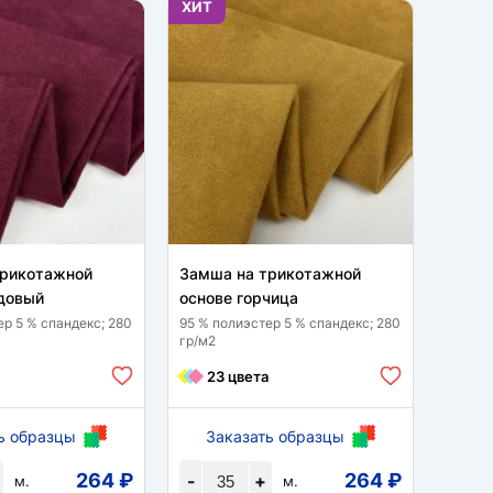
ХИТ
ХИТ
трикотажной
Замша на трикотажной
Замш
довый
основе горчица
основ
ер 5 % спандекс; 280
95 % полиэстер 5 % спандекс; 280
95 % п
гр/м2
гр/м2
23 цвета
23
ь образцы
Заказать образцы
За
264 ₽
264 ₽
-
+
-
м.
м.