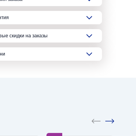
нтия
вые скидки на заказы
ани