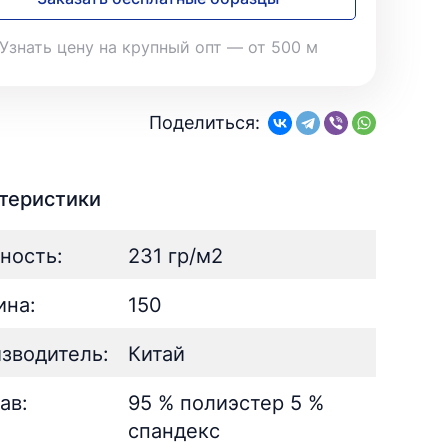
28
Поплин
3
Летний
25
35
Стретч
3
Шелк
8
Узнать цену на крупный опт — от 500 м
Твил
1
Поплин
3
Стретч
3
ШЁЛК
402
Твил
1
Армани однотонный
95
Поделиться:
Шелк жаккард
Шёлк
61
402
Принт
ан
73
2
Армани однотонный
95
ьник)
2
Шелк жаккард
61
теристики
) для поло
5
Принт
73
ность:
231 гр/м2
на:
150
зводитель:
Китай
ав:
95 % полиэстер 5 %
спандекс