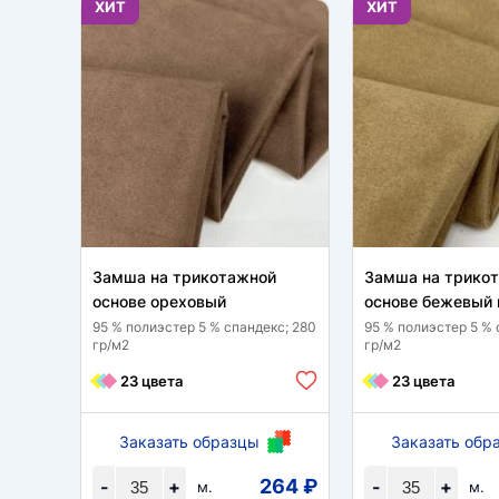
ХИТ
ХИТ
Замша на трикотажной
Замша на трико
основе ореховый
основе бежевый
95 % полиэстер 5 % спандекс; 280
95 % полиэстер 5 % 
гр/м2
гр/м2
23 цвета
23 цвета
Заказать образцы
Заказать обр
264 ₽
-
+
-
+
м.
м.