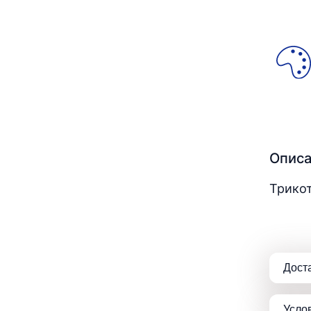
Опис
Трикот
Дост
Усло