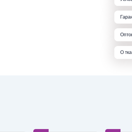
Гара
Опто
О тк