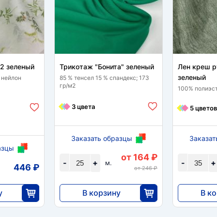
12 зеленый
Трикотаж "Бонита" зеленый
Лен креш 
зеленый
 нейлон
85 % тенсел 15 % спандекс; 173
гр/м2
100% полиэст
3 цвета
5 цветов
Заказать образцы
Заказат
азцы
от 164 ₽
-
+
-
+
м.
446 ₽
от 246 ₽
у
В корзину
В к
4095
7007
25
25