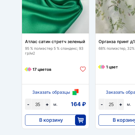
Атлас сатин стретч зеленый
Органза принт д
95 % полиэстер 5 % спандекс; 93
68% полиэстер, 32%
гр/м2
1 цвет
17 цветов
Заказать образцы
Заказать обр
164 ₽
-
+
-
+
м.
м.
В корзину
В корзин
5733
11 148
35