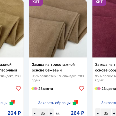
ХИТ
ХИТ
тажной
Замша на трикотажной
Замша на 
 песочный
основе бежевый
основе бор
спандекс; 280
95 % полиэстер 5 % спандекс; 280
95 % полиэст
гр/м2
гр/м2
23 цвета
23 цвета
азцы
Заказать образцы
Заказат
264 ₽
264 ₽
-
+
-
+
м.