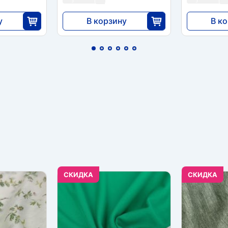
у
В корзину
В к
9237
9237
5
35
CКИДКА
CКИДКА