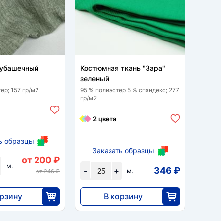
рубашечный
Костюмная ткань "Зара"
Лен 
зеленый
зеле
ер; 157 гр/м2
95 % полиэстер 5 % спандекс; 277
90% по
гр/м2
гр/м2
3 
2 цвета
ь образцы
За
Заказать образцы
от 200 ₽
-
м.
346 ₽
-
+
м.
от 246 ₽
орзину
В корзину
8645
35
25