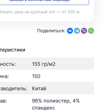
28
Поплин
3
Летний
25
35
Стретч
3
Шелк
8
Узнать цену на крупный опт — от 500 м
Твил
1
Поплин
3
Стретч
3
ШЁЛК
402
Твил
1
Армани однотонный
95
Поделиться:
Шелк жаккард
Шёлк
61
402
Принт
ан
73
2
Армани однотонный
95
ьник)
2
Шелк жаккард
61
теристики
) для поло
5
Принт
73
ность:
155 гр/м2
на:
150
зводитель:
Китай
ав:
96% полиэстер, 4%
спандекс