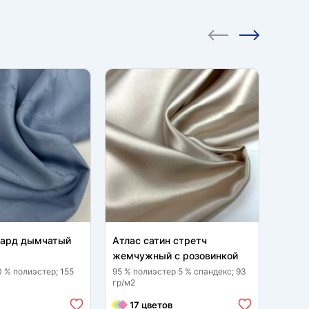
кард дымчатый
Атлас сатин стретч
Пандо
жемчужный с розовинкой
95 % п
гр/м2
0 % полиэстер; 155
95 % полиэстер 5 % спандекс; 93
гр/м2
9 
17 цветов