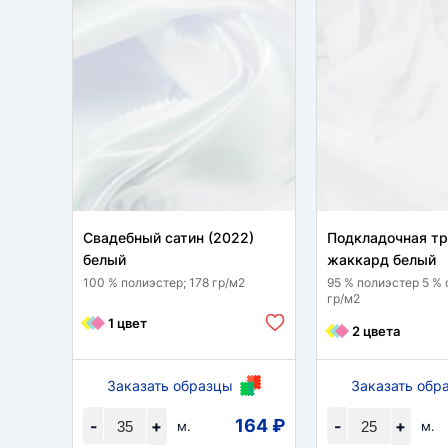
Свадебный сатин (2022)
Подкладочная т
белый
жаккард белый
100 % полиэстер; 178 гр/м2
95 % полиэстер 5 % 
гр/м2
1 цвет
2 цвета
Заказать образцы
Заказать обр
164 ₽
-
+
-
+
м.
м.