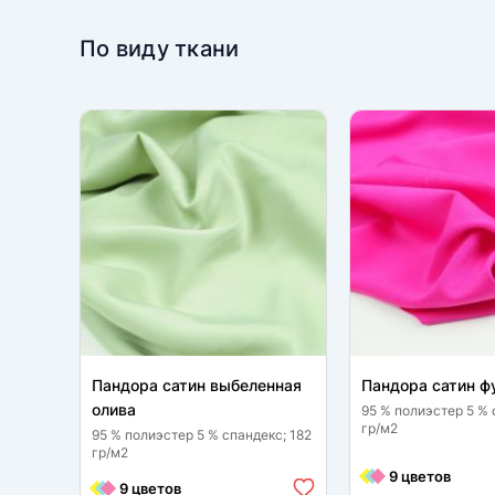
По виду ткани
Пандора сатин выбеленная
Пандора сатин ф
олива
95 % полиэстер 5 % 
гр/м2
95 % полиэстер 5 % спандекс; 182
гр/м2
9 цветов
9 цветов