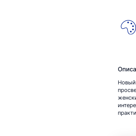
Опис
Новый 
просве
женски
интере
практи