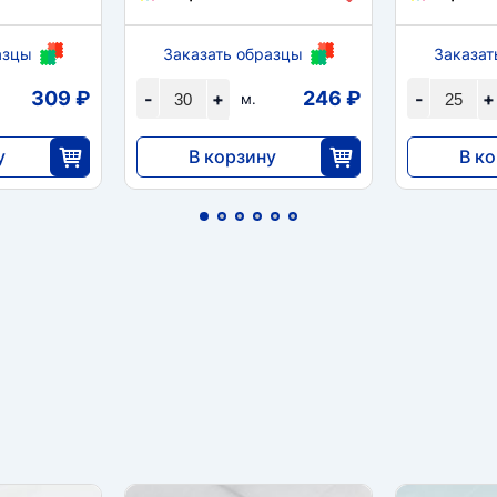
азцы
Заказать образцы
Заказат
309 ₽
246 ₽
-
+
-
+
м.
у
В корзину
В к
7371
9100
5
30