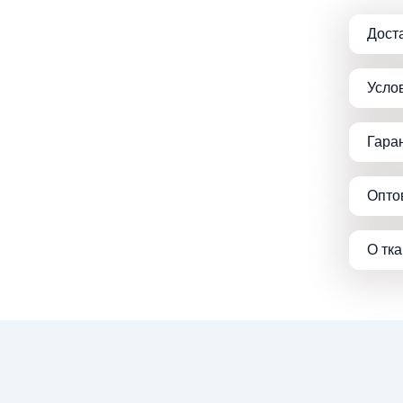
Дост
Усло
Гара
Опто
О тк