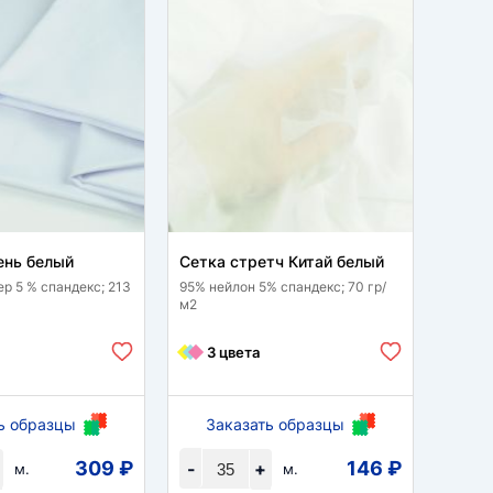
ень белый
Сетка стретч Китай белый
Трик
ер 5 % спандекс; 213
95% нейлон 5% спандекс; 70 гр/
60 % р
м2
спанде
3 цвета
1 
ь образцы
Заказать образцы
За
309 ₽
146 ₽
-
+
-
м.
м.