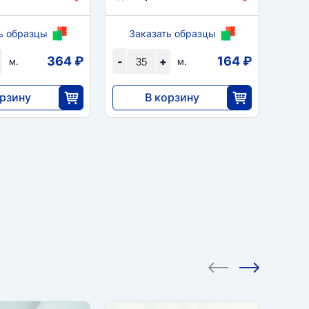
ь образцы
Заказать образцы
За
364 ₽
164 ₽
-
+
-
м.
м.
орзину
В корзину
5733
25
35