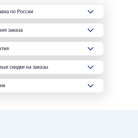
авка по России
вия заказа
нтия
вые скидки на заказы
ани