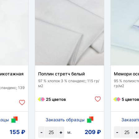
рикотажная
Поплин стретч белый
Мемори ос
97 % хлопок 3 % спандекс; 115 гр/
95 % полиэст
м2
гр/м2
спандекс; 139
25 цветов
5 цветов
азцы
Заказать образцы
Заказат
155 ₽
209 ₽
-
+
-
+
м.