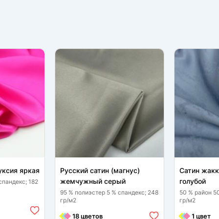
уксия яркая
Русский сатин (магнус)
Сатин жак
жемчужный серый
голубой
спандекс; 182
95 % полиэстер 5 % спандекс; 248
50 % район 5
гр/м2
гр/м2
18 цветов
1 цвет