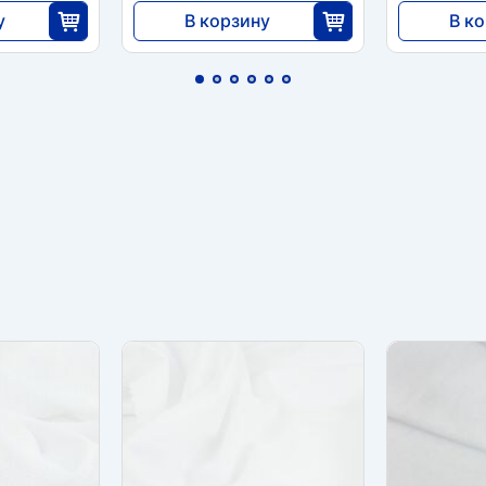
у
В корзину
В к
6370
9783
5
25