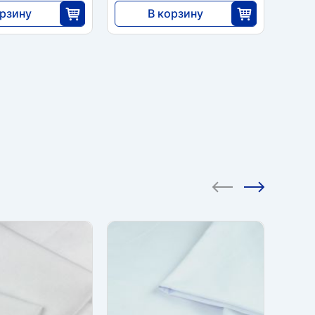
орзину
В корзину
5688
25
25