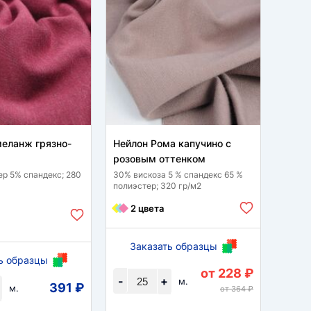
еланж грязно-
Нейлон Рома капучино с
Трик
розовым оттенком
95 % п
гр/м2
ер 5% спандекс; 280
30% вискоза 5 % спандекс 65 %
полиэстер; 320 гр/м2
4 
2 цвета
Заказать образцы
ь образцы
За
от 228 ₽
-
+
м.
391 ₽
-
м.
от 364 ₽