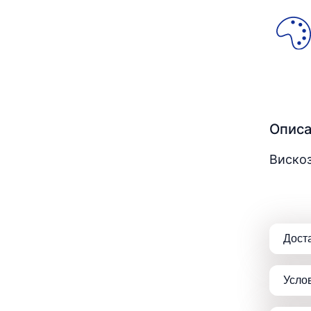
Опис
Виско
Дост
Усло