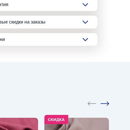
нтия
вые скидки на заказы
ани
CКИДКА