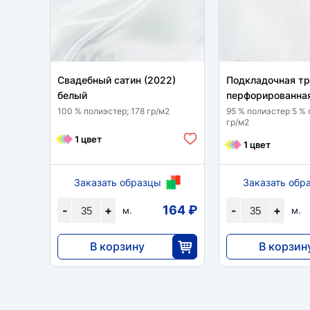
Свадебный сатин (2022)
Подкладочная т
белый
перфорированна
100 % полиэстер; 178 гр/м2
95 % полиэстер 5 % 
гр/м2
1 цвет
1 цвет
Заказать образцы
Заказать обр
164 ₽
-
+
-
+
м.
м.
В корзину
В корзин
5733
5415
35
3