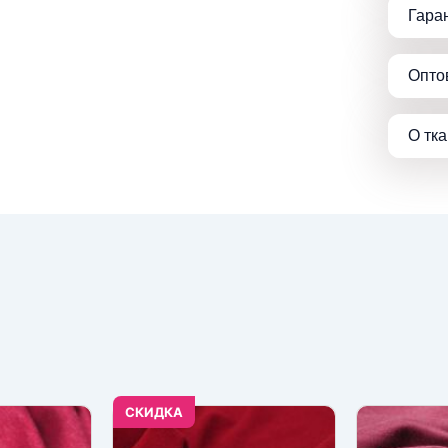
Гара
Опто
О тк
CКИДКА