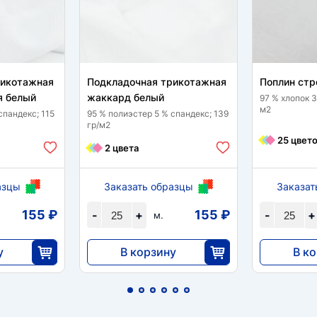
рикотажная
Подкладочная трикотажная
Поплин стр
я белый
жаккард белый
97 % хлопок 3
м2
спандекс; 115
95 % полиэстер 5 % спандекс; 139
гр/м2
25 цвет
2 цвета
азцы
Заказать образцы
Заказат
155 ₽
155 ₽
-
+
-
+
м.
у
В корзину
В к
3868
5233
5
25