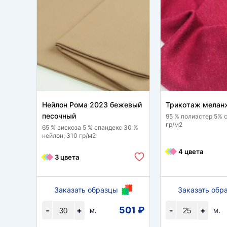
Нейлон Рома 2023 бежевый
Трикотаж мелан
песочный
95 % полиэстер 5% 
гр/м2
65 % вискоза 5 % спандекс 30 %
нейлон; 310 гр/м2
4 цвета
3 цвета
Заказать образцы
Заказать обр
501 ₽
-
+
-
+
м.
м.