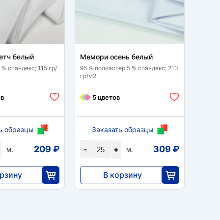
етч белый
Мемори осень белый
Сетка
 % спандекс; 115 гр/
95 % полиэстер 5 % спандекс; 213
95% не
гр/м2
м2
ов
5 цветов
3 
ь образцы
Заказать образцы
За
209 ₽
309 ₽
-
+
-
м.
м.
орзину
В корзину
7735
5
25
25