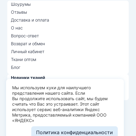
Шоурумы
Отзывы
Доставка и оплата
О нас
Вопрос-ответ
Возврат и обмен
Личный кабинет
Ткани оптом
Блог
Новинки тканей
Распродажа тканей
Мы используем куки для наилучшего
представления нашего сайта. Если
Лидеры продаж
Вы продолжите использовать сайт, мы будем
считать что Вас это устраивает. Этот сайт
использует сервис веб-аналитики Яндекс
© Арт Текс — продажа тканей оптом, 2026
Метрика, предоставляемый компанией ООО
«ЯНДЕКС»
Пользовательское соглашение
Политика конфиденциальности
Политика конфиденциальности