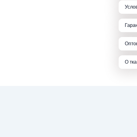
Усло
Гара
Опто
О тк