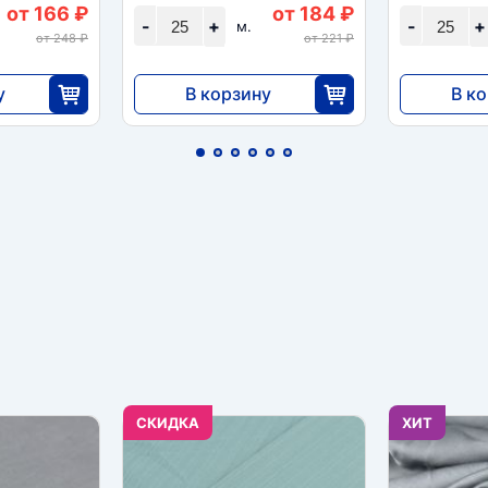
от 166 ₽
от 184 ₽
-
+
-
+
м.
от 248 ₽
от 221 ₽
у
В корзину
В к
4600
6440
0
25
CКИДКА
ХИТ