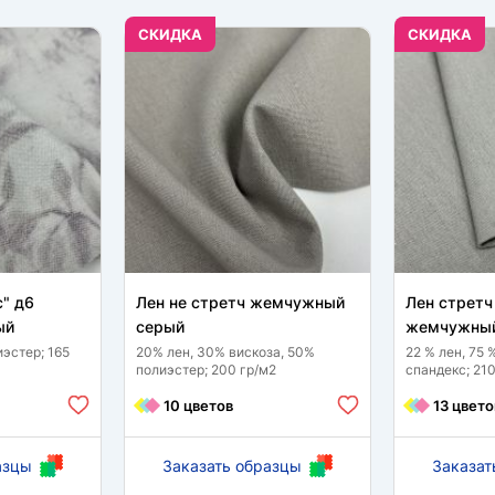
CКИДКА
CКИДКА
с" д6
Лен не стретч жемчужный
Лен стретч
ый
серый
жемчужный
эстер; 165
20% лен, 30% вискоза, 50%
22 % лен, 75 
полиэстер; 200 гр/м2
спандекс; 210
10 цветов
13 цвето
азцы
Заказать образцы
Заказат