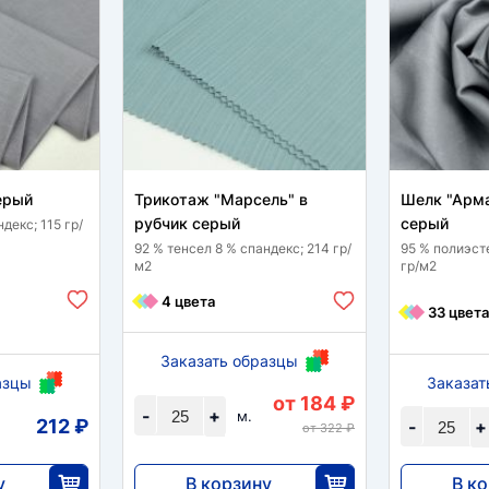
ерый
Трикотаж "Марсель" в
Шелк "Арма
рубчик серый
серый
декс; 115 гр/
92 % тенсел 8 % спандекс; 214 гр/
95 % полиэст
м2
гр/м2
4 цвета
33 цвета
Заказать образцы
азцы
Заказат
от 184 ₽
-
+
м.
212 ₽
-
+
от 322 ₽
у
В корзину
В к