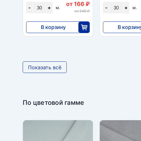
от 166 ₽
-
+
-
+
м.
м.
от 248 ₽
В корзину
В корзин
4968
4968
30
3
Показать всё
По цветовой гамме