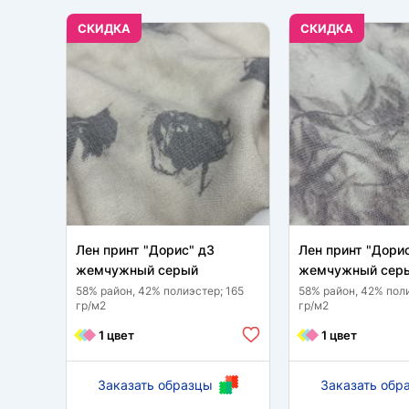
CКИДКА
CКИДКА
Лен принт "Дорис" д3
Лен принт "Дори
жемчужный серый
жемчужный сер
58% район, 42% полиэстер; 165
58% район, 42% поли
гр/м2
гр/м2
1 цвет
1 цвет
Заказать образцы
Заказать обр