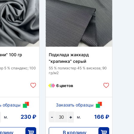
ни" 100 гр
Подклада жаккард
Сетка
"крапинка" серый
100 % 
ер 5 % спандекс; 100
55 % полиэстер 45 % вискоза; 90
гр/м2
10
6 цветов
ь образцы
Заказать образцы
За
230 ₽
166 ₽
-
+
-
м.
м.
орзину
В корзину