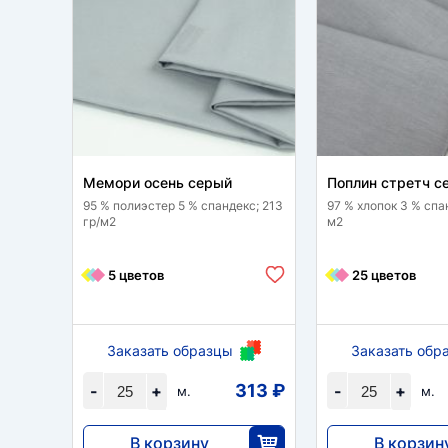
Мемори осень серый
Поплин стретч с
95 % полиэстер 5 % спандекс; 213
97 % хлопок 3 % спан
гр/м2
м2
5 цветов
25 цветов
Заказать образцы
Заказать обр
313 ₽
-
+
-
+
м.
м.
В корзину
В корзин