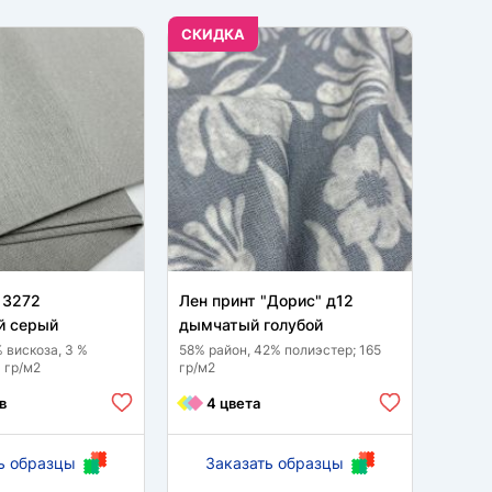
CКИДКА
CКИД
 3272
Лен принт "Дорис" д12
Лен н
 серый
дымчатый голубой
дымча
% вискоза, 3 %
58% район, 42% полиэстер; 165
30% ви
 гр/м2
гр/м2
полиэс
в
4 цвета
8 
ь образцы
Заказать образцы
За