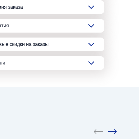
вия заказа
нтия
вые скидки на заказы
ани