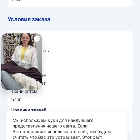
Условия заказа
Шоурумы
Отзывы
Доставка и оплата
О нас
Вопрос-ответ
Возврат и обмен
Личный кабинет
Ткани оптом
Блог
Новинки тканей
Распродажа тканей
Мы используем куки для наилучшего
представления нашего сайта. Если
Лидеры продаж
Вы продолжите использовать сайт, мы будем
считать что Вас это устраивает. Этот сайт