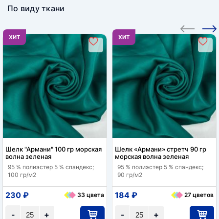
По виду ткани
ХИТ
ХИТ
Шелк "Армани" 100 гр морская
Шелк «Армани» стретч 90 гр
волна зеленая
морская волна зеленая
95 % полиэстер 5 % спандекс;
95 % полиэстер 5 % спандекс;
100 гр/м2
90 гр/м2
230 ₽
184 ₽
33 цвета
27 цветов
-
+
-
+