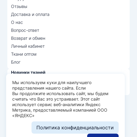
Отзывы
Доставка и оплата
О нас
Вопрос-ответ
Возврат и обмен
Личный кабинет
Ткани оптом
Блог
Новинки тканей
Распродажа тканей
Мы используем куки для наилучшего
представления нашего сайта. Если
Лидеры продаж
Вы продолжите использовать сайт, мы будем
считать что Вас это устраивает. Этот сайт
использует сервис веб-аналитики Яндекс
© Арт Текс — продажа тканей оптом, 2026
Метрика, предоставляемый компанией ООО
«ЯНДЕКС»
Пользовательское соглашение
Политика конфиденциальности
Политика конфиденциальности
Разработка сайта —
WEBELEMENT