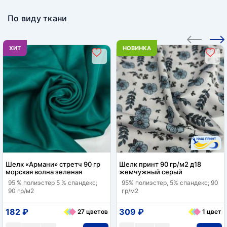
По виду ткани
ХИТ
НОВИНКА
Шелк «Армани» стретч 90 гр
Шелк принт 90 гр/м2 д18
морская волна зеленая
жемчужный серый
95 % полиэстер 5 % спандекс;
95% полиэстер, 5% спандекс; 90
90 гр/м2
гр/м2
182 ₽
309 ₽
27 цветов
1 цвет