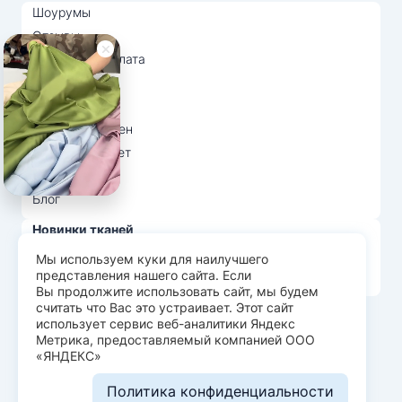
Шоурумы
Отзывы
Доставка и оплата
О нас
Вопрос-ответ
Возврат и обмен
Личный кабинет
Ткани оптом
Блог
Новинки тканей
Распродажа тканей
Мы используем куки для наилучшего
представления нашего сайта. Если
Лидеры продаж
Вы продолжите использовать сайт, мы будем
считать что Вас это устраивает. Этот сайт
использует сервис веб-аналитики Яндекс
© Арт Текс — продажа тканей оптом, 2026
Метрика, предоставляемый компанией ООО
«ЯНДЕКС»
Пользовательское соглашение
Политика конфиденциальности
Политика конфиденциальности