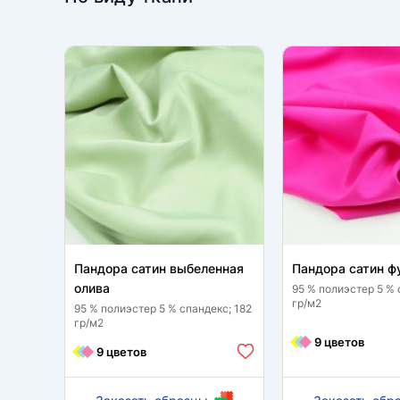
Пандора сатин выбеленная
Пандора сатин ф
олива
95 % полиэстер 5 % 
гр/м2
95 % полиэстер 5 % спандекс; 182
гр/м2
9 цветов
9 цветов