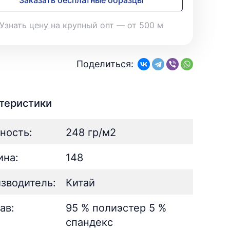
Заказать бесплатные образцы
28
Поплин
3
Летний
25
35
Стретч
3
Шелк
8
Твил
Узнать цену на крупный опт — от 500 м
1
Поплин
3
Стретч
3
ШЁЛК
402
Твил
1
Армани однотонный
95
Поделиться:
Шелк жаккард
Шёлк
61
402
Принт
ан
73
2
Армани однотонный
95
ьник)
2
Шелк жаккард
61
теристики
) для поло
5
Принт
73
ность:
248 гр/м2
на:
148
зводитель:
Китай
ав:
95 % полиэстер 5 %
спандекс