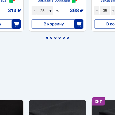
азцы
Заказать образцы
Заказат
313 ₽
368 ₽
-
+
-
+
м.
у
В корзину
В к
9200
5796
5
25
ХИТ