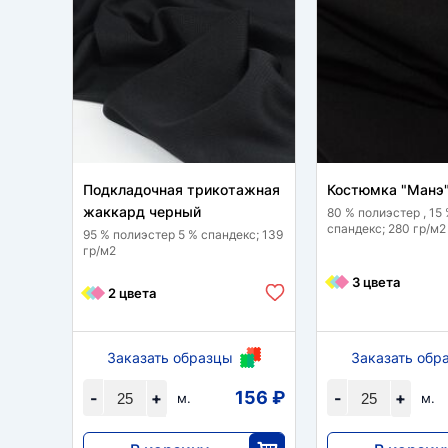
Подкладочная трикотажная
Костюмка "Манэ
жаккард черный
80 % полиэстер , 15
спандекс; 280 гр/м2
95 % полиэстер 5 % спандекс; 139
гр/м2
3 цвета
2 цвета
Заказать образцы
Заказать обр
156 ₽
-
+
-
+
м.
м.