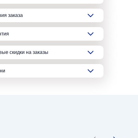
вия заказа
нтия
вые скидки на заказы
ани