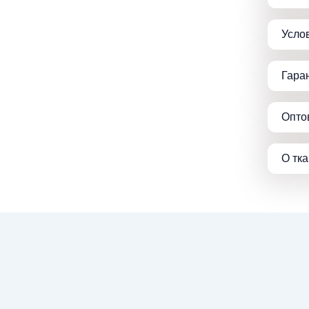
Усло
Гара
Опто
О тк