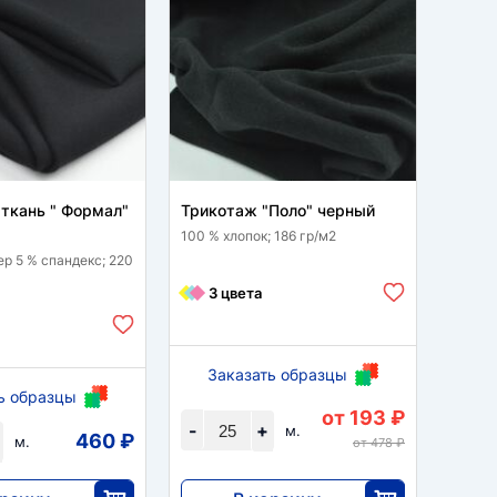
ткань " Формал"
Трикотаж "Поло" черный
Сеточ
черн
100 % хлопок; 186 гр/м2
ер 5 % спандекс; 220
97 % п
гр/м2
3 цвета
1 
Заказать образцы
ь образцы
За
от 193 ₽
-
+
м.
460 ₽
-
м.
от 478 ₽