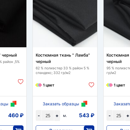
" черный
Костюмная ткань " Ламба"
Костюмная 
черный
черный
 % район ,5%
62 % полиэстер 33 % район 5 %
95 % полиэст
спандекс; 332 гр/м2
гр/м2
1 цвет
1 цвет
азцы
Заказать образцы
Заказат
460 ₽
543 ₽
-
+
-
+
м.