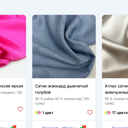
уксия яркая
Сатин жаккард дымчатый
Атлас сати
голубой
жемчужный
спандекс; 182
50 % район 50 % полиэстер; 155
95 % полиэст
гр/м2
гр/м2
1 цвет
17 цвето