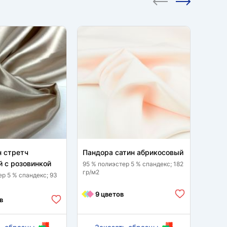
н стретч
Пандора сатин абрикосовый
Сатин
 с розовинкой
95 % полиэстер 5 % спандекс; 182
95 % п
гр/м2
гр/м2
ер 5 % спандекс; 93
9 цветов
8 
в