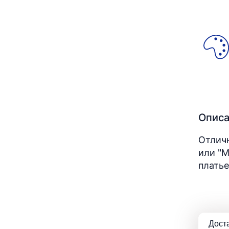
Опис
Отличн
или "М
платье
Дост