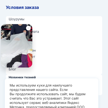
Условия заказа
Шоурумы
Отзывы
Доставка и оплата
О нас
Вопрос-ответ
Возврат и обмен
Личный кабинет
Ткани оптом
Блог
Новинки тканей
Распродажа тканей
Мы используем куки для наилучшего
представления нашего сайта. Если
Лидеры продаж
Вы продолжите использовать сайт, мы будем
считать что Вас это устраивает. Этот сайт
использует сервис веб-аналитики Яндекс
© Арт Текс — продажа тканей оптом, 2026
Метрика, предоставляемый компанией ООО