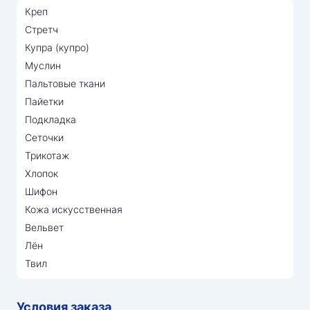
Креп
Стретч
Купра (купро)
Муслин
Пальтовые ткани
Пайетки
Подкладка
Сеточки
Трикотаж
Хлопок
Шифон
Кожа искусственная
Вельвет
Лён
Твил
Условия заказа