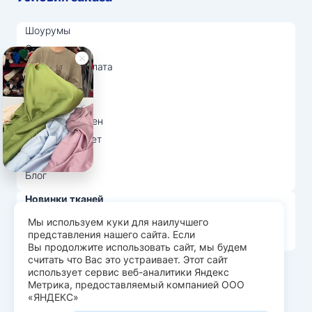
Шоурумы
Отзывы
Доставка и оплата
О нас
Вопрос-ответ
Возврат и обмен
Личный кабинет
Ткани оптом
Блог
Новинки тканей
Распродажа тканей
Мы используем куки для наилучшего
представления нашего сайта. Если
Лидеры продаж
Вы продолжите использовать сайт, мы будем
считать что Вас это устраивает. Этот сайт
использует сервис веб-аналитики Яндекс
© Арт Текс — продажа тканей оптом, 2026
Метрика, предоставляемый компанией ООО
«ЯНДЕКС»
Пользовательское соглашение