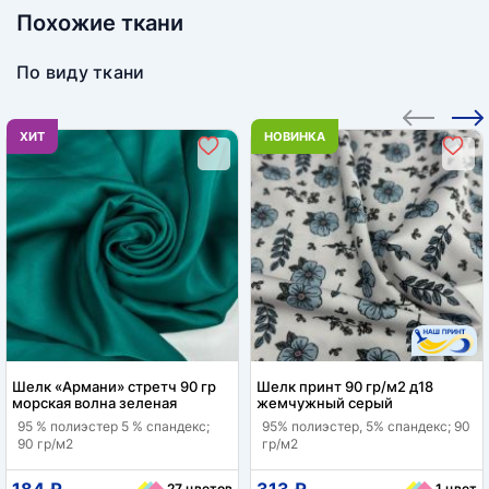
Похожие ткани
По виду ткани
ХИТ
НОВИНКА
Шелк «Армани» стретч 90 гр
Шелк принт 90 гр/м2 д18
морская волна зеленая
жемчужный серый
95 % полиэстер 5 % спандекс;
95% полиэстер, 5% спандекс; 90
90 гр/м2
гр/м2
184 ₽
313 ₽
27 цветов
1 цвет