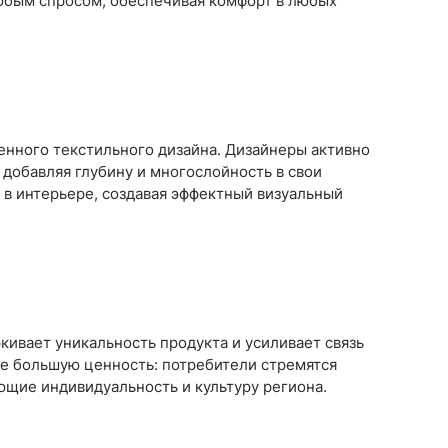
собым спросом, обеспечивая комфорт в любых
28
Поплин
3
Летний
25
35
Стретч
3
Шелк
8
Твил
1
Поплин
3
Стретч
3
ШЁЛК
402
Твил
1
Армани однотонный
95
Шелк жаккард
Шёлк
61
402
енного текстильного дизайна. Дизайнеры активно
Принт
ан
73
2
Армани однотонный
95
обавляя глубину и многослойность в свои
ьник)
2
Шелк жаккард
61
и в интерьере, создавая эффектный визуальный
) для поло
5
Принт
73
кивает уникальность продукта и усиливает связь
се большую ценность: потребители стремятся
щие индивидуальность и культуру региона.