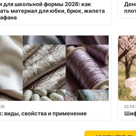
и для школьной формы 2026: как
Ден
ать материал для юбки, брюк, жилета
пло
рафана
026
23.04
: виды, свойства и применение
Шиф