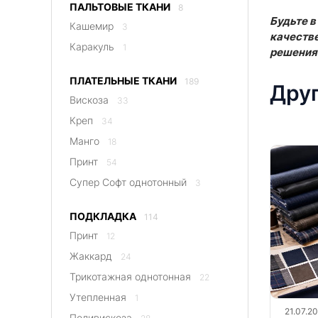
ПАЛЬТОВЫЕ ТКАНИ
8
Будьте в
Кашемир
3
качестве
Каракуль
1
решения 
ПЛАТЕЛЬНЫЕ ТКАНИ
189
Друг
Вискоза
33
Креп
34
Манго
18
Принт
54
Супер Софт однотонный
3
ПОДКЛАДКА
114
Принт
12
Жаккард
24
Трикотажная однотонная
22
Утепленная
1
21.07.2
Поливискоза