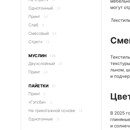
мебельно
могут от
Однотонный
24
Принт
24
Текстиль
Слаб
4
Смесовый
53
Сме
Стретч
13
МУСЛИН
126
Текстиль
текстуры
Двухслойный
20
льном, ш
Принт
43
и подчер
ПАЙЕТКИ
31
Принт
Цвет
5
«Гэтсби»
3
На трикотажной основе
14
В 2025 г
Однотонные
глиняные
15
и солнеч