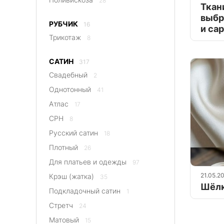
28
Ткан
выбр
РУБЧИК
16
и са
Трикотаж
8
САТИН
317
Свадебный
2
Однотонный
41
Атлас
17
CPH
8
Русский сатин
18
Плотный
26
Для платьев и одежды
97
21.05.2
Крэш (жатка)
35
Шёлк
Подкладочный сатин
1
Стретч
24
Матовый
15