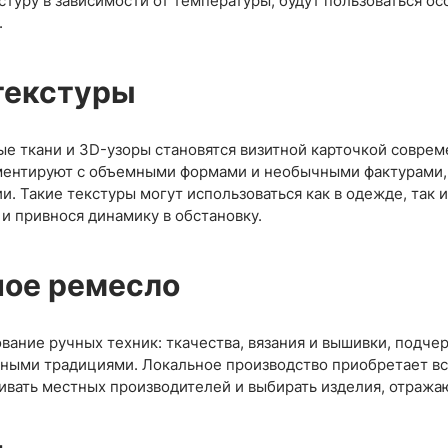
стуру в зависимости от температуры, будут пользоваться о
Стретч
Спортивный
24
Манго
18
Трикотаж
.
3
Матовый
15
Принт
54
ФУТЕР
Принт
6
24
Ангора
3
Супер Софт однотонный
3
й основе
14
Креп
23
Вискозный
15
Абайные
3
текстуры
5
Вязаный
40
СЕТОЧКИ
46
Подкладка
Джерси
34
114
Корея
5
Жаккард
36
Жаккард
24
ТКАНИ
е ткани и 3D-узоры становятся визитной карточкой соврем
8
Китай
3
Канада/Эласт
пюр
8
Трикотажная однотонная
22
ентируют с объемными формами и необычными фактурами, д
Простая
29
Лайкра(купал
Утепленная
1
и. Такие текстуры могут использоваться как в одежде, так 
Лакоста (пике
Поливискоза
тч
28
2
 и привнося динамику в обстановку.
Лапша
20
Принт
12
Масло
1
ное ремесло
вание ручных техник: ткачества, вязания и вышивки, подчер
рными традициями. Локальное производство приобретает в
вать местных производителей и выбирать изделия, отражаю