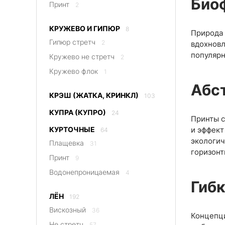
Био
Принт
2
КРУЖЕВО И ГИПЮР
8
Природа 
Гипюр стретч
2
вдохновл
популярн
Кружево не стретч
2
Кружево флок
1
Абс
КРЭШ (ЖАТКА, КРИНКЛ)
103
КУПРА (КУПРО)
24
Принты с
КУРТОЧНЫЕ
и эффект
64
экологич
Плащевка
31
горизонт
Принт
9
Водонепроницаемая
4
Гиб
ЛЁН
192
Вискозный
36
Концепци
Не стретч
57