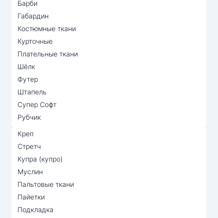
Барби
Габардин
Костюмные ткани
Курточные
Плательные ткани
Шёлк
Футер
Штапель
Супер Софт
Рубчик
Креп
Стретч
Купра (купро)
Муслин
Пальтовые ткани
Пайетки
Подкладка