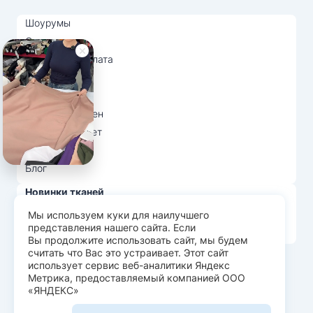
Шоурумы
Отзывы
Доставка и оплата
О нас
Вопрос-ответ
Возврат и обмен
Личный кабинет
Ткани оптом
Блог
Новинки тканей
Распродажа тканей
Мы используем куки для наилучшего
представления нашего сайта. Если
Лидеры продаж
Вы продолжите использовать сайт, мы будем
считать что Вас это устраивает. Этот сайт
использует сервис веб-аналитики Яндекс
© Арт Текс — продажа тканей оптом, 2026
Метрика, предоставляемый компанией ООО
«ЯНДЕКС»
Пользовательское соглашение
Политика конфиденциальности