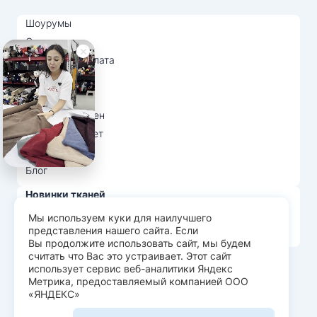
Шоурумы
Отзывы
Доставка и оплата
О нас
Вопрос-ответ
Возврат и обмен
Личный кабинет
Ткани оптом
Блог
Новинки тканей
Распродажа тканей
Мы используем куки для наилучшего
представления нашего сайта. Если
Лидеры продаж
Вы продолжите использовать сайт, мы будем
считать что Вас это устраивает. Этот сайт
использует сервис веб-аналитики Яндекс
© Арт Текс — продажа тканей оптом, 2026
Метрика, предоставляемый компанией ООО
«ЯНДЕКС»
Пользовательское соглашение
Политика конфиденциальности