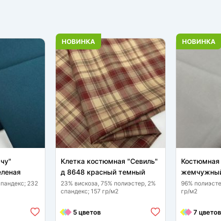
НОВИНКА
НОВИНКА
чу"
Клетка костюмная "Севиль"
Костюмная 
еленая
д 8648 красный темный
жемчужный
спандекс; 232
23% вискоза, 75% полиэстер, 2%
96% полиэсте
спандекс; 157 гр/м2
гр/м2
5 цветов
7 цветов