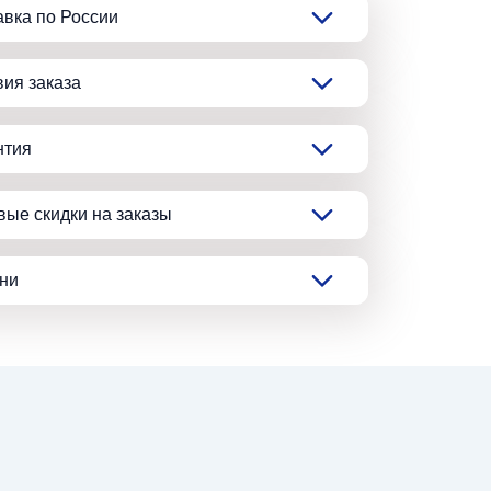
авка по России
вия заказа
нтия
вые скидки на заказы
ани