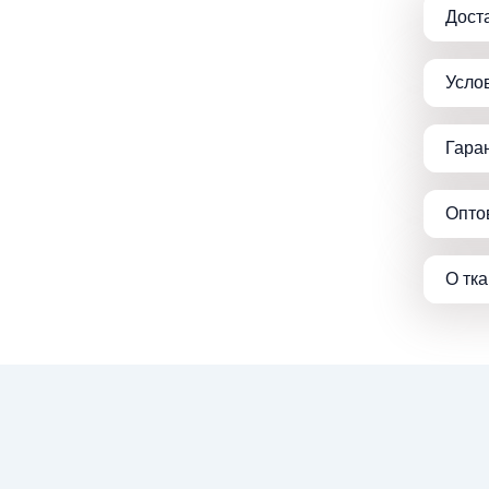
Дост
Усло
Гара
Опто
О тк