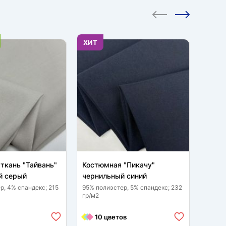
ХИТ
НОВИ
ткань "Тайвань"
Костюмная "Пикачу"
Клетк
 серый
чернильный синий
д2502
р, 4% спандекс; 215
95% полиэстер, 5% спандекс; 232
23% ви
гр/м2
спанде
10 цветов
6 