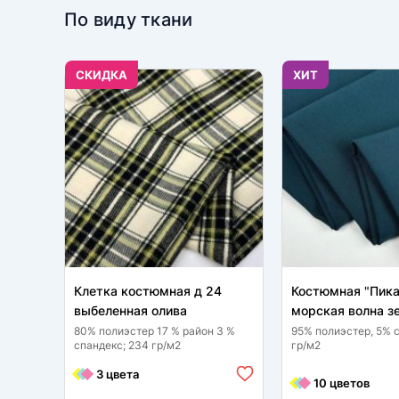
По виду ткани
CКИДКА
ХИТ
Клетка костюмная д 24
Костюмная "Пика
выбеленная олива
морская волна з
80% полиэстер 17 % район 3 %
95% полиэстер, 5% 
спандекс; 234 гр/м2
гр/м2
3 цвета
10 цветов