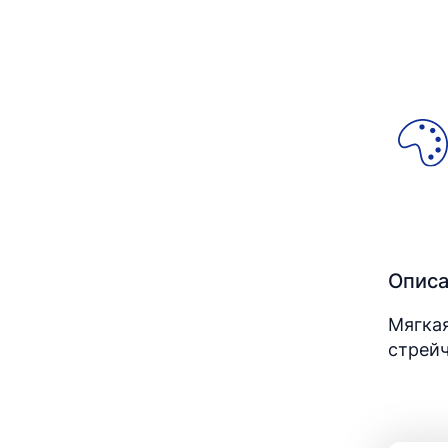
Опис
Мягка
стрей