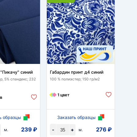
"Пикачу" синий
Габардин принт д4 синий
Шелк 
синий
р, 5% спандекс; 232
100 % полиэстер; 150 гр/м2
95% по
гр/м2
1 цвет
в
1 
ь образцы
Заказать образцы
За
239 ₽
276 ₽
-
+
-
м.
м.