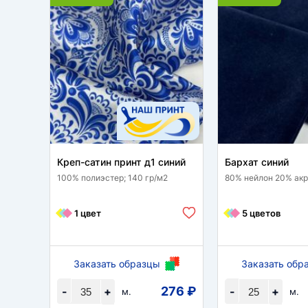
Креп-сатин принт д1 синий
Бархат синий
100% полиэстер; 140 гр/м2
80% нейлон 20% акри
1 цвет
5 цветов
Заказать образцы
Заказать обр
276 ₽
-
+
-
+
м.
м.