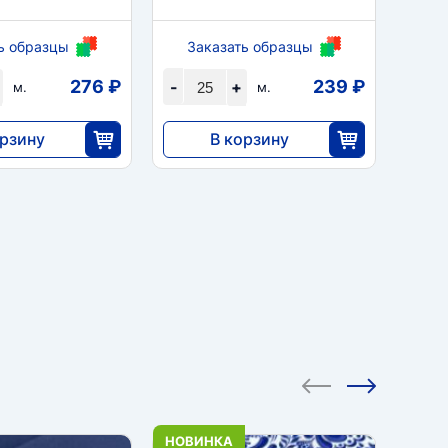
ь образцы
Заказать образцы
За
276 ₽
239 ₽
-
+
-
м.
м.
орзину
В корзину
5980
1
35
25
НОВИНКА
НОВИ