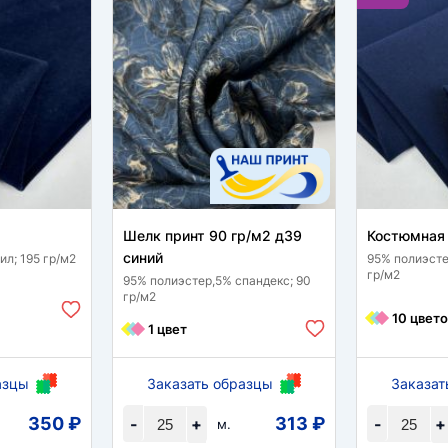
Шелк принт 90 гр/м2 д39
Костюмная 
синий
л; 195 гр/м2
95% полиэсте
гр/м2
95% полиэстер,5% спандекс; 90
гр/м2
10 цвето
1 цвет
азцы
Заказать образцы
Заказат
350 ₽
313 ₽
-
+
-
+
м.