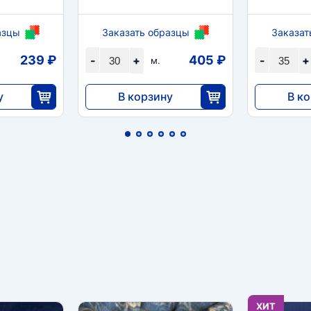
азцы
Заказать образцы
Заказат
239 ₽
405 ₽
-
+
-
+
м.
у
В корзину
В к
12 144
9660
5
30
ХИТ