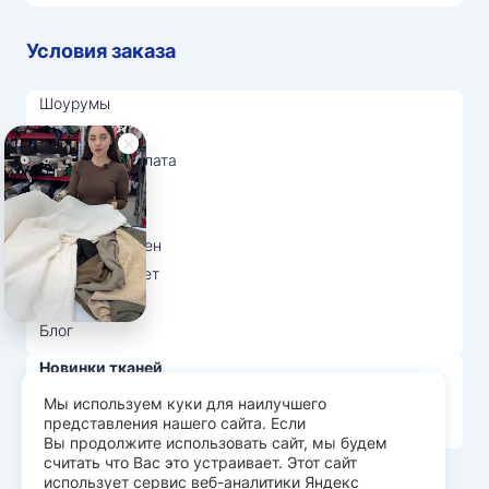
Условия заказа
Шоурумы
Отзывы
Доставка и оплата
О нас
Вопрос-ответ
Возврат и обмен
Личный кабинет
Ткани оптом
Блог
Новинки тканей
Распродажа тканей
Мы используем куки для наилучшего
представления нашего сайта. Если
Лидеры продаж
Вы продолжите использовать сайт, мы будем
считать что Вас это устраивает. Этот сайт
использует сервис веб-аналитики Яндекс