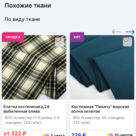
Похожие ткани
По виду ткани
CКИДКА
ХИТ
Клетка костюмная д 24
Костюмная "Пикачу" морская
выбеленная олива
волна зеленая
80% полиэстер 17 % район 3 %
95% полиэстер, 5% спандекс;
спандекс; 234 гр/м2
232 гр/м2
от 322 ₽
239 ₽
10 цветов
3 цвета