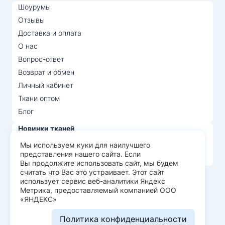
Шоурумы
Отзывы
Доставка и оплата
О нас
Вопрос-ответ
Возврат и обмен
Личный кабинет
Ткани оптом
Блог
Новинки тканей
Распродажа тканей
Мы используем куки для наилучшего
представления нашего сайта. Если
Лидеры продаж
Вы продолжите использовать сайт, мы будем
считать что Вас это устраивает. Этот сайт
использует сервис веб-аналитики Яндекс
© Арт Текс — продажа тканей оптом, 2026
Метрика, предоставляемый компанией ООО
«ЯНДЕКС»
Пользовательское соглашение
Политика конфиденциальности
Политика конфиденциальности