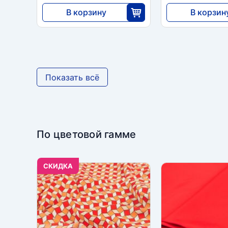
В корзину
В корзин
7735
7735
25
2
Показать всё
По цветовой гамме
CКИДКА