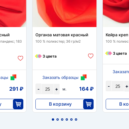
асный
Органза матовая красный
Кейра креп
пандекс; 183
100 % полиэстер; 36 гр/м2
100 % полиэс
3 цвета
3 цвета
Заказат
азцы
Заказать образцы
-
+
291 ₽
164 ₽
-
+
м.
у
В корзину
В к
4095
3413
5
25