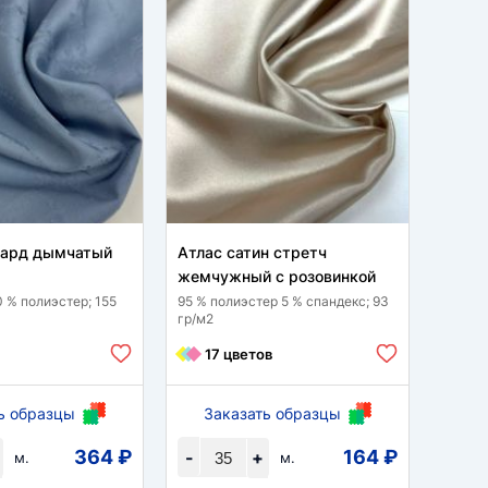
кард дымчатый
Атлас сатин стретч
Пандо
жемчужный с розовинкой
95 % п
гр/м2
0 % полиэстер; 155
95 % полиэстер 5 % спандекс; 93
гр/м2
9 
17 цветов
ь образцы
Заказать образцы
За
364 ₽
164 ₽
-
+
-
м.
м.