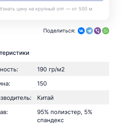
28
Поплин
3
Летний
25
35
Стретч
3
Узнать цену на крупный опт — от 500 м
Шелк
8
Твил
1
Поплин
3
Стретч
3
ШЁЛК
402
Твил
1
Поделиться:
Армани однотонный
95
Шелк жаккард
Шёлк
61
402
Принт
ан
73
2
Армани однотонный
95
ьник)
теристики
2
Шелк жаккард
61
) для поло
5
Принт
73
ность:
190 гр/м2
на:
150
зводитель:
Китай
ав:
95% полиэстер, 5%
спандекс