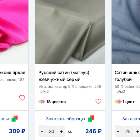
уксия яркая
Русский сатин (магнус)
Сатин жак
жемчужный серый
голубой
спандекс; 182
95 % полиэстер 5 % спандекс; 248
50 % район 5
гр/м2
гр/м2
18 цветов
1 цвет
азцы
Заказать образцы
Заказат
309 ₽
246 ₽
-
+
-
+
м.