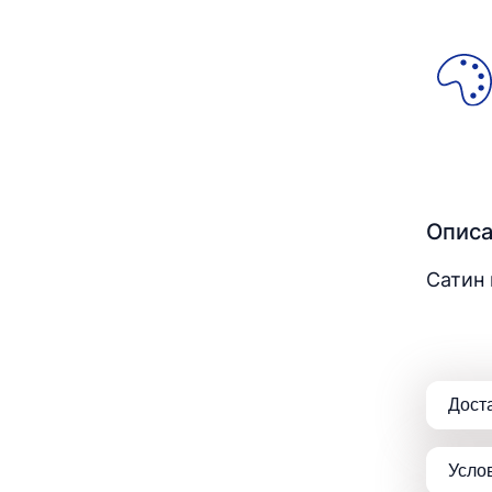
Опис
Сатин 
Дост
Усло