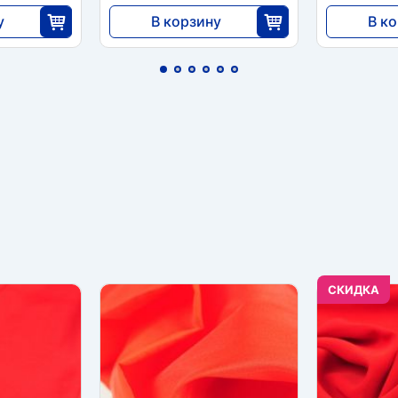
у
В корзину
В к
7371
9100
5
30
CКИДКА