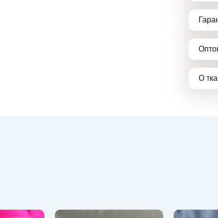
Гара
Опто
О тк