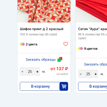
Шифон принт д 2 красный
Сатин "Аура" кр
100 % полиэстер; 65 гр/м2
95 % полиэстер 5% с
гр/м2
2 цвета
9 цветов
Заказать образцы
Заказать обр
от 137 ₽
-
+
м.
-
+
м.
от 228 ₽
В корзину
В корзин
3413
7280
25
2