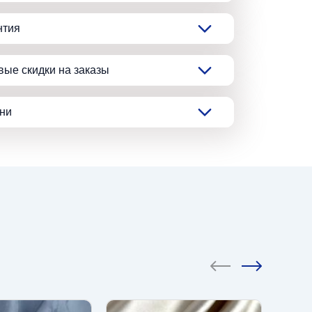
нтия
вые скидки на заказы
ани