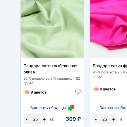
Пандора сатин выбеленная
Пандора сатин ф
олива
95 % полиэстер 5 % 
гр/м2
95 % полиэстер 5 % спандекс; 182
гр/м2
9 цветов
9 цветов
Заказать образцы
Заказать обр
309 ₽
-
+
-
+
м.
м.