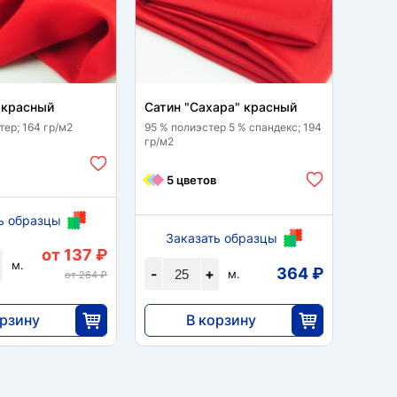
 красный
Сатин "Сахара" красный
Сатин
тер; 164 гр/м2
95 % полиэстер 5 % спандекс; 194
100 % 
гр/м2
7 
5 цветов
ь образцы
Заказать образцы
За
от 137 ₽
м.
364 ₽
-
+
-
м.
от 264 ₽
орзину
В корзину
9100
25
25