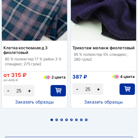
Клетка костюмная д 3
Трикотаж меланж фиолетовый
фиолетовый
95 % полиэстер 5% спандекс;
80 % полиэстер 17 % район 3 %
280 гр/м2
спандекс; 275 гр/м2
от 315 ₽
387 ₽
4 цвета
2 цвета
от 495 ₽
-
+
-
+
Заказать образцы
Заказать образцы