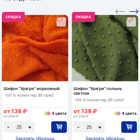
CКИДКА
CКИДКА
Шифон "Урагри" морковный
Шифон "Урагри" полынь
светлая
100 % полиэстер; 85 гр/м2
100 % полиэстер; 85 гр/м2
от 138 ₽
от 138 ₽
4 цвета
4 цвета
от 230 ₽
от 230 ₽
-
+
-
+
Заказать образцы
Заказать образцы