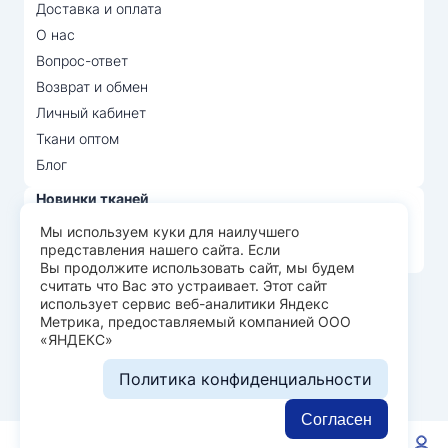
Доставка и оплата
О нас
Вопрос-ответ
Возврат и обмен
Личный кабинет
Ткани оптом
Блог
Новинки тканей
Распродажа тканей
Мы используем куки для наилучшего
представления нашего сайта. Если
Лидеры продаж
Вы продолжите использовать сайт, мы будем
считать что Вас это устраивает. Этот сайт
использует сервис веб-аналитики Яндекс
© Арт Текс — продажа тканей оптом, 2026
Метрика, предоставляемый компанией ООО
«ЯНДЕКС»
Пользовательское соглашение
Политика конфиденциальности
Политика конфиденциальности
Разработка сайта —
WEBELEMENT
Согласен
0
0