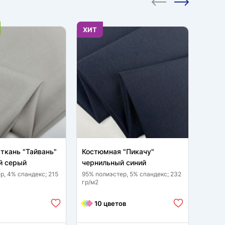
ХИТ
НОВИ
ткань "Тайвань"
Костюмная "Пикачу"
Клетк
 серый
чернильный синий
д2502
р, 4% спандекс; 215
95% полиэстер, 5% спандекс; 232
23% ви
гр/м2
спанде
10 цветов
6 