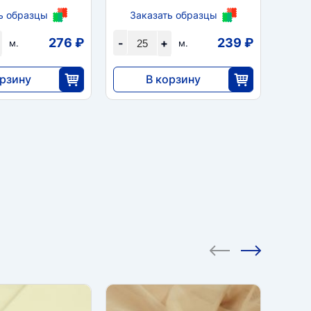
ь образцы
Заказать образцы
За
276 ₽
239 ₽
-
+
-
м.
м.
орзину
В корзину
5980
1
35
25