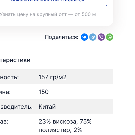
28
Поплин
3
Летний
25
35
Стретч
3
Шелк
8
Узнать цену на крупный опт — от 500 м
Твил
1
Поплин
3
Стретч
3
ШЁЛК
402
Твил
1
Армани однотонный
95
Поделиться:
Шелк жаккард
Шёлк
61
402
Принт
ан
73
2
Армани однотонный
95
ьник)
2
Шелк жаккард
61
теристики
) для поло
5
Принт
73
ность:
157 гр/м2
на:
150
зводитель:
Китай
ав:
23% вискоза, 75%
полиэстер, 2%