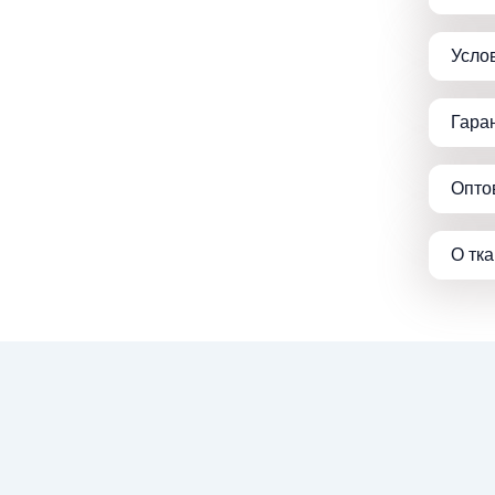
Усло
Гара
Опто
О тк