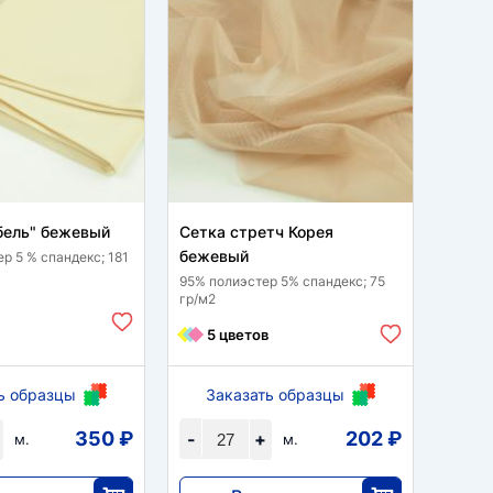
бель" бежевый
Сетка стретч Корея
Фукр
бежевый
р 5 % спандекс; 181
98 % п
гр/м2
95% полиэстер 5% спандекс; 75
гр/м2
2 
5 цветов
ь образцы
Заказать образцы
За
350 ₽
202 ₽
-
+
-
м.
м.