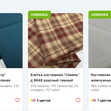
НОВИНКА
НОВИНКА
чу"
Клетка костюмная "Севиль"
Костюмная 
еленая
д 8648 красный темный
жемчужный
спандекс; 232
23% вискоза, 75% полиэстер, 2%
96% полиэсте
спандекс; 157 гр/м2
гр/м2
5 цветов
7 цветов