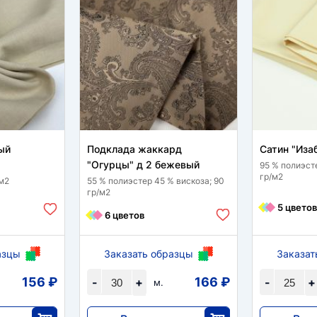
ый
Подклада жаккард
Сатин "Иза
"Огурцы" д 2 бежевый
95 % полиэсте
гр/м2
/м2
55 % полиэстер 45 % вискоза; 90
гр/м2
5 цветов
6 цветов
азцы
Заказать образцы
Заказат
156 ₽
166 ₽
-
+
-
+
м.