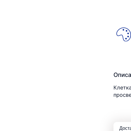
Опис
Клетка
просве
Дост