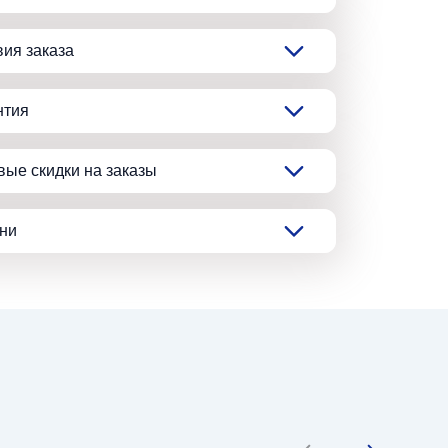
вия заказа
нтия
вые скидки на заказы
ани