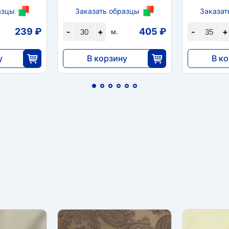
азцы
Заказать образцы
Заказат
239 ₽
405 ₽
-
+
-
+
м.
у
В корзину
В к
12 144
9660
5
30