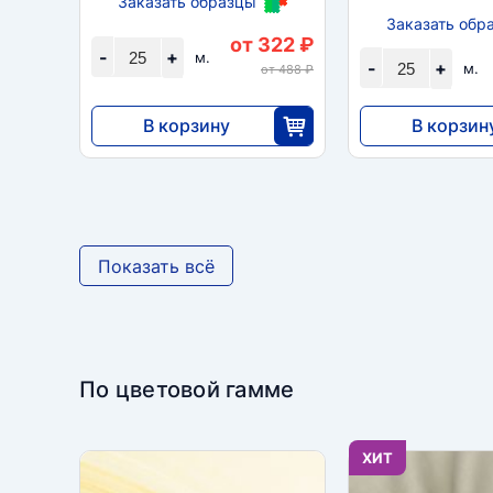
Заказать образцы
Заказать обр
от 322 ₽
-
+
м.
-
+
м.
от 488 ₽
В корзину
В корзин
8050
5980
25
2
Показать всё
По цветовой гамме
ХИТ