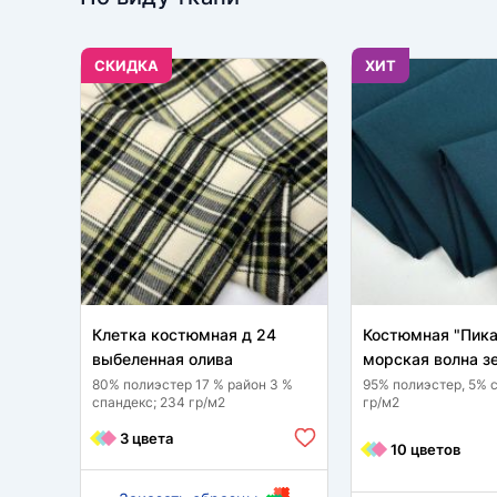
CКИДКА
ХИТ
Клетка костюмная д 24
Костюмная "Пика
выбеленная олива
морская волна з
80% полиэстер 17 % район 3 %
95% полиэстер, 5% 
спандекс; 234 гр/м2
гр/м2
3 цвета
10 цветов