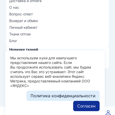
Доставка и оплата
О нас
Вопрос-ответ
Возврат и обмен
Личный кабинет
Ткани оптом
Блог
Новинки тканей
Распродажа тканей
Мы используем куки для наилучшего
представления нашего сайта. Если
Лидеры продаж
Вы продолжите использовать сайт, мы будем
считать что Вас это устраивает. Этот сайт
использует сервис веб-аналитики Яндекс
© Арт Текс — продажа тканей оптом, 2026
Метрика, предоставляемый компанией ООО
«ЯНДЕКС»
Пользовательское соглашение
Политика конфиденциальности
Политика конфиденциальности
Разработка сайта —
WEBELEMENT
Согласен
0
0