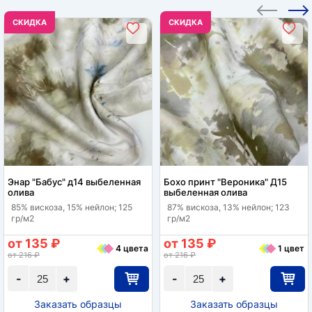
CКИДКА
CКИДКА
Энар "Бабус" д14 выбеленная
Бохо принт "Вероника" Д15
олива
выбеленная олива
85% вискоза, 15% нейлон; 125
87% вискоза, 13% нейлон; 123
гр/м2
гр/м2
от 135 ₽
от 135 ₽
4 цвета
1 цвет
от 216 ₽
от 216 ₽
-
+
-
+
Заказать образцы
Заказать образцы