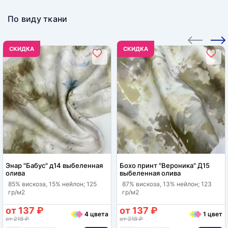
По виду ткани
CКИДКА
CКИДКА
Энар "Бабус" д14 выбеленная
Бохо принт "Вероника" Д15
олива
выбеленная олива
85% вискоза, 15% нейлон; 125
87% вискоза, 13% нейлон; 123
гр/м2
гр/м2
от 137 ₽
от 137 ₽
4 цвета
1 цвет
от 218 ₽
от 218 ₽