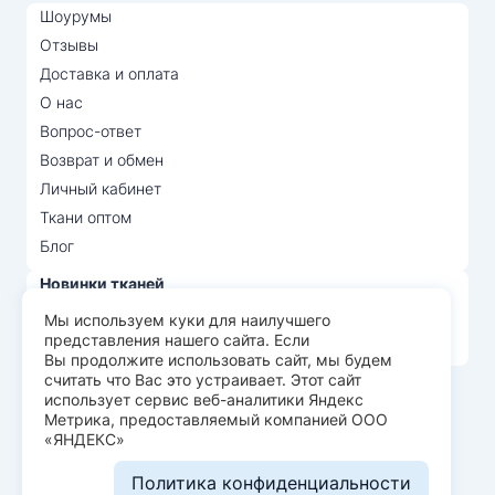
Шоурумы
Отзывы
Доставка и оплата
О нас
Вопрос-ответ
Возврат и обмен
Личный кабинет
Ткани оптом
Блог
Новинки тканей
Распродажа тканей
Мы используем куки для наилучшего
представления нашего сайта. Если
Лидеры продаж
Вы продолжите использовать сайт, мы будем
считать что Вас это устраивает. Этот сайт
использует сервис веб-аналитики Яндекс
© Арт Текс — продажа тканей оптом, 2026
Метрика, предоставляемый компанией ООО
«ЯНДЕКС»
Пользовательское соглашение
Политика конфиденциальности
Политика конфиденциальности